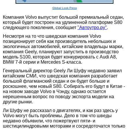
Global Look Press
Компания Volvo выпустит большой премиальный седан,
который будет построен на удлиненной платформе S80
следующего поколения, сообщает
"Автоутро.ру"
.
Несмотря на то что шведская компания Volvo
позиционирует себя как производитель небольших и
экологичных автомобилей, китайские владельцы марки,
компания Geely, планируют запустить в производство
модель S100, которая будет конкурировать с Audi A8,
BMW 7-й серии и Mercedes S-класса.
Генеральный директор Geely Ли Шуфу недавно заявил
китайским СМИ, что шведская компания разработает
большой флагманский седан и он будет больше и
роскошнее, чем новый S80. Собирать его будут в Китае -
на новом заводе Volvo в Чэнду, однако остается
нерешенным вопрос по поводу экспорта модели на
другие рынки.
Ли Шуфу не рассказал о двигателях, и как раз здесь у
Volvo могут быть проблемы. Дело в том что шведы
недавно объявили, что пожертвуют пяти- и
шестицилиндровыми моторами и сосредоточатся только