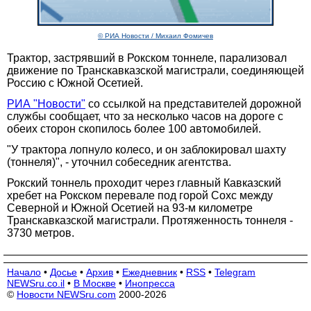
© РИА Новости / Михаил Фомичев
Трактор, застрявший в Рокском тоннеле, парализовал
движение по Транскавказской магистрали, соединяющей
Россию с Южной Осетией.
РИА "Новости"
со ссылкой на представителей дорожной
службы сообщает, что за несколько часов на дороге с
обеих сторон скопилось более 100 автомобилей.
"У трактора лопнуло колесо, и он заблокировал шахту
(тоннеля)", - уточнил собеседник агентства.
Рокский тоннель проходит через главный Кавказский
хребет на Рокском перевале под горой Сохс между
Северной и Южной Осетией на 93-м километре
Транскавказской магистрали. Протяженность тоннеля -
3730 метров.
Начало
•
Досье
•
Архив
•
Ежедневник
•
RSS
•
Telegram
NEWSru.co.il
•
В Москве
•
Инопресса
©
Новости NEWSru.com
2000-2026