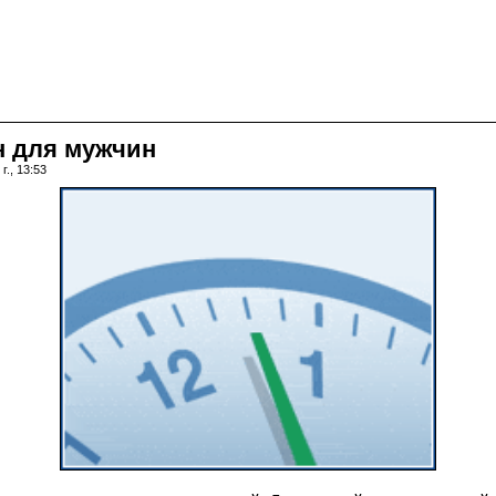
н для мужчин
г., 13:53