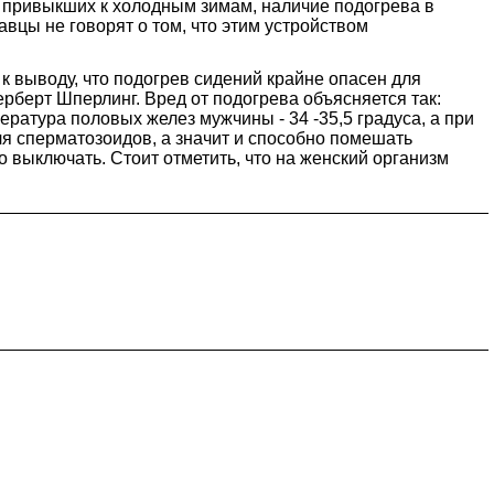
 привыкших к холодным зимам, наличие подогрева в
вцы не говорят о том, что этим устройством
к выводу, что подогрев сидений крайне опасен для
рберт Шперлинг. Вред от подогрева объясняется так:
атура половых желез мужчины - 34 -35,5 градуса, а при
ля сперматозоидов, а значит и способно помешать
 выключать. Стоит отметить, что на женский организм