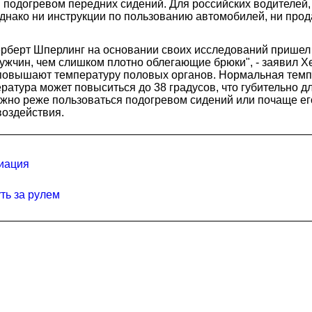
подогревом передних сидений. Для российских водителей,
нако ни инструкции по пользованию автомобилей, ни прода
ерберт Шперлинг на основании своих исследований пришел 
жчин, чем слишком плотно облегающие брюки", - заявил Хе
 повышают температуру половых органов. Нормальная темпер
атура может повыситься до 38 градусов, что губительно д
жно реже пользоваться подогревом сидений или почаще его
воздействия.
иация
ть за рулем