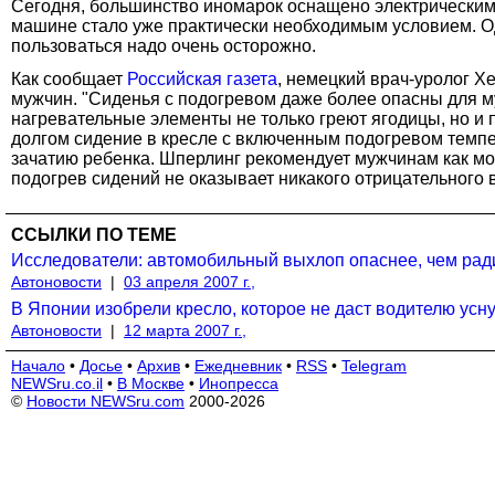
Сегодня, большинство иномарок оснащено электрическим 
машине стало уже практически необходимым условием. Од
пользоваться надо очень осторожно.
Как сообщает
Российская газета
, немецкий врач-уролог Х
мужчин. "Сиденья с подогревом даже более опасны для му
нагревательные элементы не только греют ягодицы, но и
долгом сидение в кресле с включенным подогревом темпер
зачатию ребенка. Шперлинг рекомендует мужчинам как мо
подогрев сидений не оказывает никакого отрицательного 
ССЫЛКИ ПО ТЕМЕ
Исследователи: автомобильный выхлоп опаснее, чем рад
Автоновости
|
03 апреля 2007 г.,
В Японии изобрели кресло, которое не даст водителю усну
Автоновости
|
12 марта 2007 г.,
Начало
•
Досье
•
Архив
•
Ежедневник
•
RSS
•
Telegram
NEWSru.co.il
•
В Москве
•
Инопресса
©
Новости NEWSru.com
2000-2026