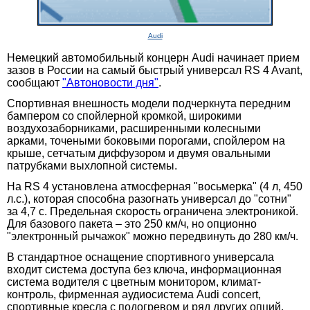
Audi
Немецкий автомобильный концерн Audi начинает прием
зазов в России на самый быстрый универсал RS 4 Avant,
сообщают
"Автоновости дня"
.
Спортивная внешность модели подчеркнута передним
бампером со спойлерной кромкой, широкими
воздухозаборниками, расширенными колесными
арками, точеными боковыми порогами, спойлером на
крыше, сетчатым диффузором и двумя овальными
патрубками выхлопной системы.
На RS 4 установлена атмосферная "восьмерка" (4 л, 450
л.с.), которая способна разогнать универсал до "сотни"
за 4,7 с. Предельная скорость ограничена электроникой.
Для базового пакета – это 250 км/ч, но опционно
"электронный рычажок" можно передвинуть до 280 км/ч.
В стандартное оснащение спортивного универсала
входит система доступа без ключа, информационная
система водителя с цветным монитором, климат-
контроль, фирменная аудиосистема Audi concert,
спортивные кресла с подогревом и ряд других опций.