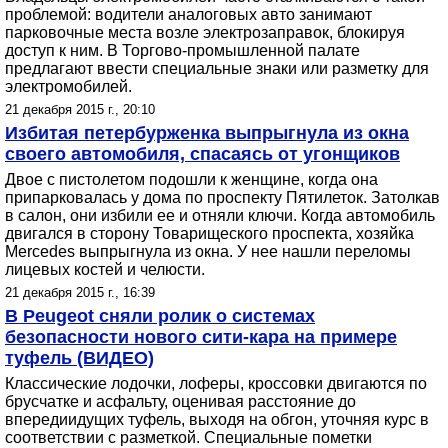
проблемой: водители аналоговых авто занимают
парковочные места возле электрозаправок, блокируя
доступ к ним. В Торгово-промышленной палате
предлагают ввести специальные знаки или разметку для
электромобилей.
21 декабря 2015 г., 20:10
Избитая петербурженка выпрыгнула из окна
своего автомобиля, спасаясь от угонщиков
Двое с пистолетом подошли к женщине, когда она
припарковалась у дома по проспекту Пятилеток. Затолкав
в салон, они избили ее и отняли ключи. Когда автомобиль
двигался в сторону Товарищеского проспекта, хозяйка
Mercedes выпрыгнула из окна. У нее нашли переломы
лицевых костей и челюсти.
21 декабря 2015 г., 16:39
В Peugeot сняли ролик о системах
безопасности нового сити-кара на примере
туфель (ВИДЕО)
Классические лодочки, лоферы, кроссовки двигаются по
брусчатке и асфальту, оценивая расстояние до
впередиидущих туфель, выходя на обгон, уточняя курс в
соответствии с разметкой. Специальные пометки