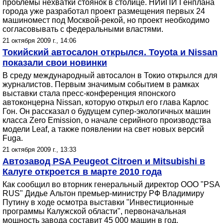
проблемы нехватки стоянок в столице. НИиПИ Генплана
города уже разработал проект размещения первых 24
машиномест под Москвой-рекой, но проект необходимо
согласовывать с федеральными властями.
21 октября 2009 г., 14:06
Токийский автосалон открылся. Toyota и Nissan
показали свои новинки
В среду международный автосалон в Токио открылся для
журналистов. Первым значимым событием в рамках
выставки стала пресс-конференция японского
автоконцерна Nissan, которую открыл его глава Карлос
Гон. Он рассказал о будущем супер-экологичных машин
класса Zero Emission, о начале серийного производства
модели Leaf, а также появлении на свет новых версий
Fuga.
21 октября 2009 г., 13:33
Автозавод PSA Peugeot Citroen и Mitsubishi в
Калуге откроется в марте 2010 года
Как сообщил во вторник генеральный директор ООО "PSA
RUS" Дидье Альтон премьер-министру РФ Владимиру
Путину в ходе осмотра выставки "Инвестиционные
программы Калужской области", первоначальная
мощность завода составит 45 000 машин в год.