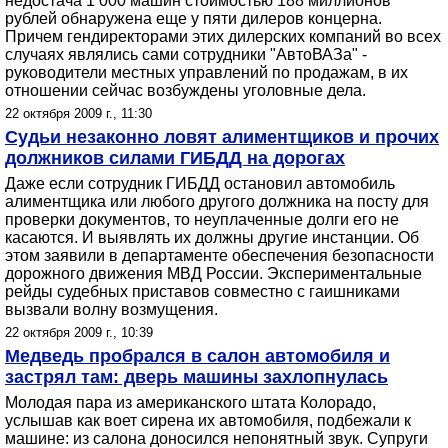
недостача 1 000 машин стоимостью 188 миллионов
рублей обнаружена еще у пяти дилеров концерна.
Причем гендиректорами этих дилерских компаний во всех
случаях являлись сами сотрудники "АвтоВАЗа" -
руководители местных управлений по продажам, в их
отношении сейчас возбуждены уголовные дела.
22 октября 2009 г., 11:30
Судьи незаконно ловят алиментщиков и прочих
должников силами ГИБДД на дорогах
Даже если сотрудник ГИБДД остановил автомобиль
алиментщика или любого другого должника на посту для
проверки документов, то неуплаченные долги его не
касаются. И выявлять их должны другие инстанции. Об
этом заявили в департаменте обеспечения безопасности
дорожного движения МВД России. Экспериментальные
рейды судебных приставов совместно с гаишниками
вызвали волну возмущения.
22 октября 2009 г., 10:39
Медведь пробрался в салон автомобиля и
застрял там: дверь машины захлопнулась
Молодая пара из американского штата Колорадо,
услышав как воет сирена их автомобиля, подбежали к
машине: из салона доносился непонятный звук. Супруги