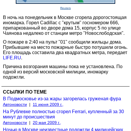
Reuters
В ночь на понедельник в Москве сгорела дорогостоящая
иномарка. Горел Cadillac с "крутым" госномером 666,
припаркованный во дворе дома 15, корпус 5 по улице
Чаянова недалеко от станции метро "Новослободская".
О пожаре в 2:40 на пульт "01" сообщили жильцы дома.
Прибывшие на место пожарные быстро потушили огонь.
Его площадь составила два квадратных метра, передает
LIFE.RU
.
Причина возгорания машины пока не установлена. По
одной из версий московской милиции, иномарку
подожгли.
ССЫЛКИ ПО ТЕМЕ
В Подмосковье из-за жары загорелась груженая фура
Автоновости
|
11 июня 2009 г.,
На Рублевке полностью сгорел Ferrari, купленный за 30
минут до происшествия
Автоновости
|
20 мая 2009 г.,
Ночью в Москве неизвестные подожгли 4 милицейских