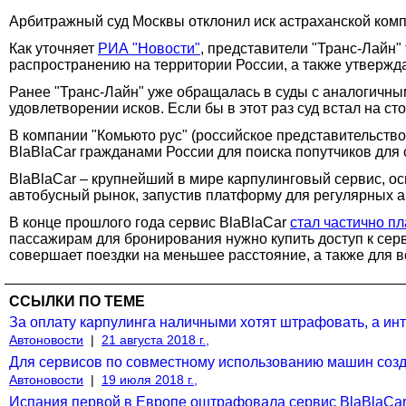
Арбитражный суд Москвы отклонил иск астраханской компа
Как уточняет
РИА "Новости"
, представители "Транс-Лайн
распространению на территории России, а также утвержда
Ранее "Транс-Лайн" уже обращалась в суды с аналогичны
удовлетворении исков. Если бы в этот раз суд встал на с
В компании "Комьюто рус" (российское представительств
BlaBlaCar гражданами России для поиска попутчиков дл
BlaBlaCar – крупнейший в мире карпулинговый сервис, ос
автобусный рынок, запустив платформу для регулярных а
В конце прошлого года сервис BlaBlaCar
стал частично п
пассажирам для бронирования нужно купить доступ к серви
совершает поездки на меньшее расстояние, а также для в
ССЫЛКИ ПО ТЕМЕ
За оплату карпулинга наличными хотят штрафовать, а ин
Автоновости
|
21 августа 2018 г.,
Для сервисов по совместному использованию машин созд
Автоновости
|
19 июля 2018 г.,
Испания первой в Европе оштрафовала сервис BlaBlaCar 