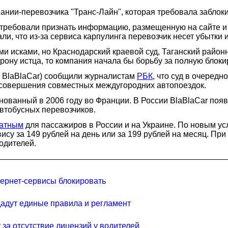
нии-перевозчика "Транс-Лайн", которая требовала заблокир
" требовали признать информацию, размещенную на сайте и
ли, что из-за сервиса карпулинга перевозчик несет убытки
ми исками, но Краснодарский краевой суд, Таганский райо
торону истца, то компания начала бы борьбу за полную блок
о BlaBlaCar) сообщили журналистам
РБК
, что суд в очеред
я совершения совместных междугородних автопоездок.
нованный в 2006 году во Франции. В России BlaBlaCar появ
втобусных перевозчиков.
латным
для пассажиров в России и на Украине. По новым у
су за 149 рублей на день или за 199 рублей на месяц. При 
одителей.
тернет-сервисы блокировать
адут единые правила и регламент
за отсутствие лицензий у водителей