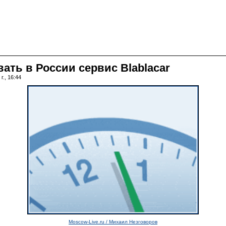
ать в России сервис Blablacar
г., 16:44
Moscow-Live.ru / Михаил Незговоров