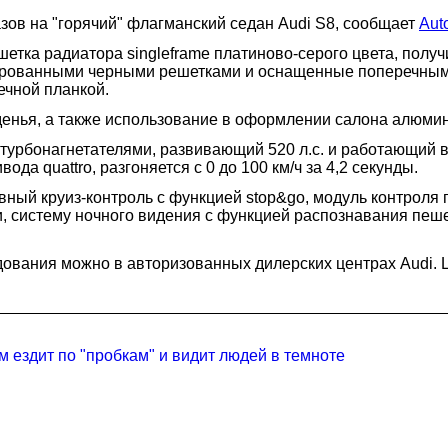
ов на "горячий" флагманский седан Audi S8, сообщает
Aut
етка радиатора singleframe платиново-серого цвета, полу
лированными черными решетками и оснащенные поперечным
чной планкой.
денья, а также использование в оформлении салона алюми
 турбонагнетателями, развивающий 520 л.с. и работающий в 
а quattro, разгоняется с 0 до 100 км/ч за 4,2 секунды.
вный круиз-контроль с функцией stop&go, модуль контроля
, систему ночного видения с функцией распознавания пеш
удования можно в авторизованных дилерских центрах Audi.
м ездит по "пробкам" и видит людей в темноте