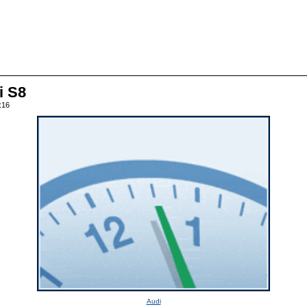
i S8
:16
Audi