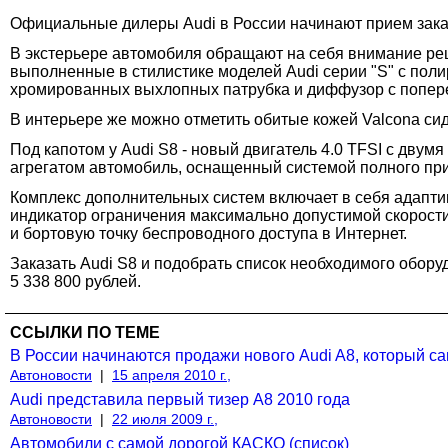
Официальные дилеры Audi в России начинают прием заказ
В экстерьере автомобиля обращают на себя внимание реш
выполненные в стилистике моделей Audi серии "S" с по
хромированных выхлопных патрубка и диффузор с попере
В интерьере же можно отметить обитые кожей Valcona си
Под капотом у Audi S8 - новый двигатель 4.0 TFSI с двумя
агрегатом автомобиль, оснащенный системой полного привод
Комплекс дополнительных систем включает в себя адапти
индикатор ограничения максимально допустимой скорости
и бортовую точку беспроводного доступа в Интернет.
Заказать Audi S8 и подобрать список необходимого обор
5 338 800 рублей.
ССЫЛКИ ПО ТЕМЕ
В России начинаются продажи нового Audi A8, который са
Автоновости
|
15 апреля 2010 г.,
Audi представила первый тизер A8 2010 года
Автоновости
|
22 июля 2009 г.,
Автомобили с самой дорогой КАСКО (список)