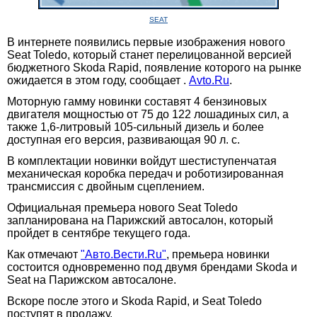
SEAT
В интернете появились первые изображения нового
Seat Toledo, который станет перелицованной версией
бюджетного Skoda Rapid, появление которого на рынке
ожидается в этом году, сообщает .
Avto.Ru
.
Моторную гамму новинки составят 4 бензиновых
двигателя мощностью от 75 до 122 лошадиных сил, а
также 1,6-литровый 105-сильный дизель и более
доступная его версия, развивающая 90 л. с.
В комплектации новинки войдут шестиступенчатая
механическая коробка передач и роботизированная
трансмиссия с двойным сцеплением.
Официальная премьера нового Seat Toledo
запланирована на Парижский автосалон, который
пройдет в сентябре текущего года.
Как отмечают
"Авто.Вести.Ru"
, премьера новинки
состоится одновременно под двумя брендами Skoda и
Seat на Парижском автосалоне.
Вскоре после этого и Skoda Rapid, и Seat Toledo
поступят в продажу.