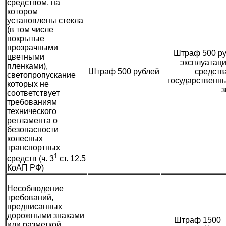
средством, на
котором
установлены стекла
(в том числе
покрытые
прозрачными
Штраф 500 ру
цветными
эксплуатаци
пленками),
Штраф 500 рублей
средств
светопропускание
государственн
которых не
з
соответствует
требованиям
технического
регламента о
безопасности
колесных
транспортных
1
средств (ч. 3
ст. 12.5
КоАП РФ)
Несоблюдение
требований,
предписанных
дорожными знаками
Штраф 1500
или разметкой