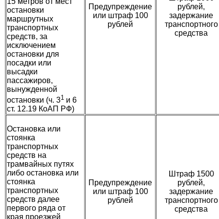
15 метров от мест
Предупреждение
рублей,
остановки
или штраф 100
задержание
маршрутных
рублей
транспортного
транспортных
средства
средств, за
исключением
остановки для
посадки или
высадки
пассажиров,
вынужденной
1
остановки (ч. 3
и 6
ст. 12.19 КоАП РФ)
Остановка или
стоянка
транспортных
средств на
трамвайных путях
либо остановка или
Штраф 1500
стоянка
Предупреждение
рублей,
транспортных
или штраф 100
задержание
средств далее
рублей
транспортного
первого ряда от
средства
края проезжей