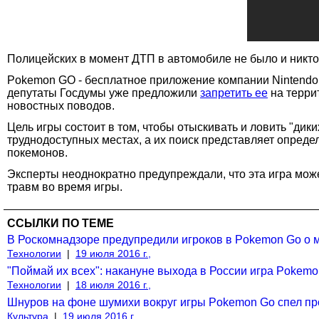
Полицейских в момент ДТП в автомобиле не было и никто
Pokemon GO - бесплатное приложение компании Nintendo и
депутаты Госдумы уже предложили
запретить ее
на терри
новостных поводов.
Цель игры состоит в том, чтобы отыскивать и ловить "
труднодоступных местах, а их поиск представляет опреде
покемонов.
Эксперты неоднократно предупреждали, что эта игра може
травм во время игры.
ССЫЛКИ ПО ТЕМЕ
В Роскомнадзоре предупредили игроков в Pokemon Go о 
Технологии
|
19 июля 2016 г.,
"Поймай их всех": накануне выхода в России игра Pokem
Технологии
|
18 июля 2016 г.,
Шнуров на фоне шумихи вокруг игры Pokemon Go спел про
Культура
|
19 июля 2016 г.,