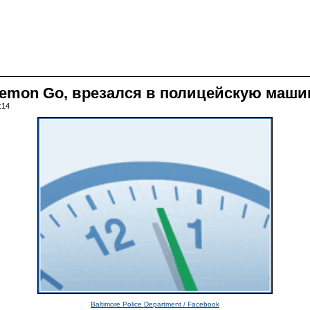
kemon Go, врезался в полицейскую маши
:14
Baltimore Police Department / Facebook