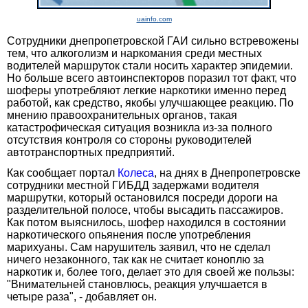
uainfo.com
Сотрудники днепропетровской ГАИ сильно встревожены
тем, что алкоголизм и наркомания среди местных
водителей маршруток стали носить характер эпидемии.
Но больше всего автоинспекторов поразил тот факт, что
шоферы употребляют легкие наркотики именно перед
работой, как средство, якобы улучшающее реакцию. По
мнению правоохранительных органов, такая
катастрофическая ситуация возникла из-за полного
отсутствия контроля со стороны руководителей
автотранспортных предприятий.
Как сообщает портал
Колеса
, на днях в Днепропетровске
сотрудники местной ГИБДД задержами водителя
маршрутки, который остановился посреди дороги на
разделительной полосе, чтобы высадить пассажиров.
Как потом выяснилось, шофер находился в состоянии
наркотического опьянения после употребления
марихуаны. Сам нарушитель заявил, что не сделал
ничего незаконного, так как не считает коноплю за
наркотик и, более того, делает это для своей же пользы:
"Внимательней становлюсь, реакция улучшается в
четыре раза", - добавляет он.