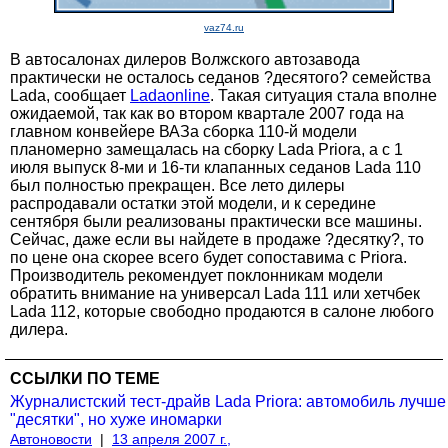
vaz74.ru
В автосалонах дилеров Волжского автозавода
практически не осталось седанов ?десятого? семейства
Lada, сообщает
Ladaonline
. Такая ситуация стала вполне
ожидаемой, так как во втором квартале 2007 года на
главном конвейере ВАЗа сборка 110-й модели
планомерно замещалась на сборку Lada Priora, а с 1
июля выпуск 8-ми и 16-ти клапанных седанов Lada 110
был полностью прекращен. Все лето дилеры
распродавали остатки этой модели, и к середине
сентября были реализованы практически все машины.
Сейчас, даже если вы найдете в продаже ?десятку?, то
по цене она скорее всего будет сопоставима с Priora.
Производитель рекомендует поклонникам модели
обратить внимание на универсал Lada 111 или хетчбек
Lada 112, которые свободно продаются в салоне любого
дилера.
ССЫЛКИ ПО ТЕМЕ
Журналистский тест-драйв Lada Priora: автомобиль лучше
"десятки", но хуже иномарки
Автоновости
|
13 апреля 2007 г.,