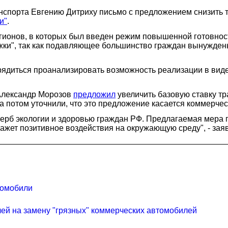
спорта Евгению Дитриху письмо с предложением снизить тр
и"
.
гионов, в которых был введен режим повышенной готовности
ки", так как подавляющее большинство граждан вынужден
орядиться проанализировать возможность реализации в ви
Александр Морозов
предложил
увеличить базовую ставку тр
а потом уточнили, что это предложение касается коммерчес
ерб экологии и здоровью граждан РФ. Предлагаемая мера 
кажет позитивное воздействия на окружающую среду", - зая
ромобили
ей на замену "грязных" коммерческих автомобилей