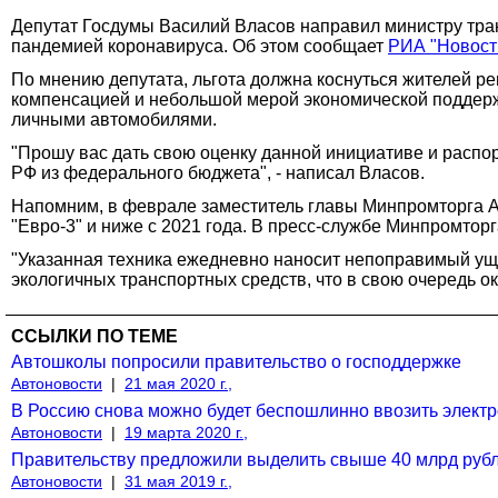
Депутат Госдумы Василий Власов направил министру тран
пандемией коронавируса. Об этом сообщает
РИА "Новост
По мнению депутата, льгота должна коснуться жителей ре
компенсацией и небольшой мерой экономической поддерж
личными автомобилями.
"Прошу вас дать свою оценку данной инициативе и расп
РФ из федерального бюджета", - написал Власов.
Напомним, в феврале заместитель главы Минпромторга 
"Евро-3" и ниже с 2021 года. В пресс-службе Минпромторг
"Указанная техника ежедневно наносит непоправимый ущ
экологичных транспортных средств, что в свою очередь о
ССЫЛКИ ПО ТЕМЕ
Автошколы попросили правительство о господдержке
Автоновости
|
21 мая 2020 г.,
В Россию снова можно будет беспошлинно ввозить элект
Автоновости
|
19 марта 2020 г.,
Правительству предложили выделить свыше 40 млрд рубл
Автоновости
|
31 мая 2019 г.,