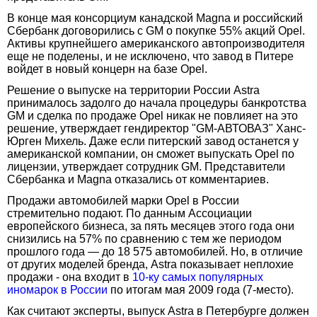
В конце мая консорциум канадской Magna и российский
Сбербанк договорились c GM о покупке 55% акций Opel.
Активы крупнейшего американского автопроизводителя
еще не поделены, и не исключено, что завод в Питере
войдет в новый концерн на базе Opel.
Решение о выпуске на территории России Astra
принималось задолго до начала процедуры банкротства
GM и сделка по продаже Opel никак не повлияет на это
решение, утверждает гендиректор "GM-АВТОВАЗ" Ханс-
Юрген Михель. Даже если питерский завод останется у
американской компании, он сможет выпускать Opel по
лицензии, утверждает сотрудник GM. Представители
Сбербанка и Magna отказались от комментариев.
Продажи автомобилей марки Opel в России
стремительно подают. По данным Ассоциации
европейского бизнеса, за пять месяцев этого года они
снизились на 57% по сравнению с тем же периодом
прошлого года — до 18 575 автомобилей. Но, в отличие
от других моделей бренда, Astra показывает неплохие
продажи - она входит в
10-ку самых популярных
иномарок в России
по итогам мая 2009 года (7-место).
Как считают эксперты, выпуск Astra в Петербурге должен