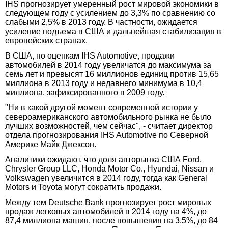
IHS прогнозирует умеренный рост мировой экономики в
следующем году с усилением до 3,3% по сравнению со
слабыми 2,5% в 2013 году. В частности, ожидается
усиление подъема в США и дальнейшая стабилизация в
европейских странах.
В США, по оценкам IHS Automotive, продажи
автомобилей в 2014 году увеличатся до максимума за
семь лет и превысят 16 миллионов единиц против 15,65
миллиона в 2013 году и недавнего минимума в 10,4
миллиона, зафиксированного в 2009 году.
"Ни в какой другой момент современной истории у
североамериканского автомобильного рынка не было
лучших возможностей, чем сейчас", - считает директор
отдела прогнозирования IHS Automotive по Северной
Америке Майк Джексон.
Аналитики ожидают, что доля авторынка США Ford,
Chrysler Group LLC, Honda Motor Co., Hyundai, Nissan и
Volkswagen увеличится в 2014 году, тогда как General
Motors и Toyota могут сократить продажи.
Между тем Deutsche Bank прогнозирует рост мировых
продаж легковых автомобилей в 2014 году на 4%, до
87,4 миллиона машин, после повышения на 3,5%, до 84