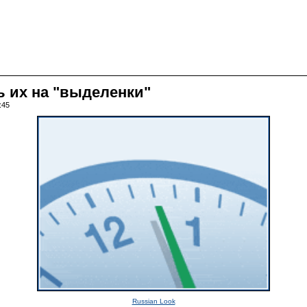
ь их на "выделенки"
:45
Russian Look