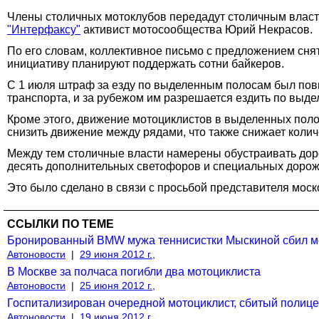
Члены столичных мотоклубов передадут столичным власт
"Интерфаксу"
активист мотосообщества Юрий Некрасов.
По его словам, коллективное письмо с предложением сня
инициативу планируют поддержать сотни байкеров.
С 1 июля штраф за езду по выделенным полосам был повыш
транспорта, и за рубежом им разрешается ездить по выд
Кроме этого, движение мотоциклистов в выделенных поло
снизить движение между рядами, что также снижает колич
Между тем столичные власти намерены обустраивать дор
десять дополнительных светофоров и специальных дорож
Это было сделано в связи с просьбой представителя мос
ССЫЛКИ ПО ТЕМЕ
Бронированный BMW мужа теннисистки Мыскиной сбил мо
Автоновости
|
29 июня 2012 г.,
В Москве за полчаса погибли два мотоциклиста
Автоновости
|
25 июня 2012 г.,
Госпитализирован очередной мотоциклист, сбитый полиц
Автоновости
|
19 июня 2012 г.,