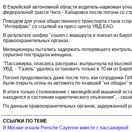
В Еврейской автономной области водитель-наркоман угнал
федеральной трассе Чита - Хабаровск после погони со ст
Поводом для угона общественного транспорта стала ссор
"Интерфакс" со ссылкой на пресс-центр УВД ЕАО.
В результате шофер "сошел с маршрута и поехал из Биро
правоохранительных органах.
Милиционеры пытались задержать потерявшего контроль н
серьезно пострадала женщина.
"Пассажирка, опасаясь расправы, выпрыгнула на высокой 
УВД. - "Газель" удалось остановить только в 70 км от Би
Погоня продолжилась даже после того, как сотрудники Г
были открыть огонь из автомата по ехавшей "на ободах" 
В итоге только столкновение с милицейской машиной остан
находился в состоянии наркотического опьянения", - сказ
По данным правоохранительных органов, задержанный ран
ССЫЛКИ ПО ТЕМЕ
В Москве угнали Porsche Cayenne вместе с пассажиркой