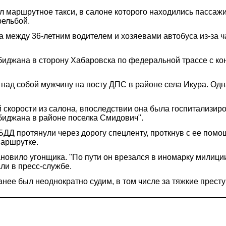
 маршрутное такси, в салоне которого находились пассажи
рельбой.
а между 36-летним водителем и хозяевами автобуса из-за 
биджана в сторону Хабаровска по федеральной трассе с кон
ад собой мужчину на посту ДПС в районе села Икура. Одна
скорости из салона, впоследствии она была госпитализиров
робиджана в районе поселка Смидович".
ИБДД протянули через дорогу спецленту, проткнув с ее п
маршрутке.
овило угонщика. "По пути он врезался в иномарку милиции 
али в пресс-службе.
ее был неоднократно судим, в том числе за тяжкие престу