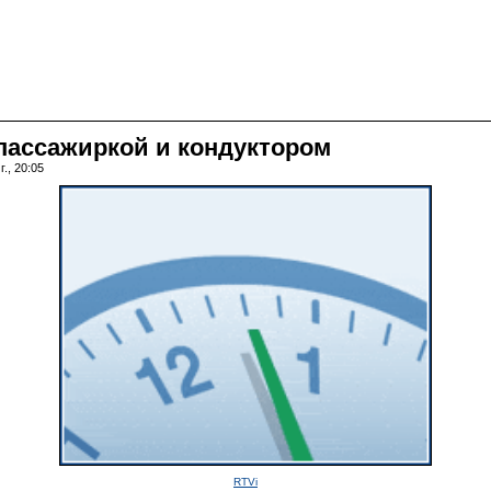
пассажиркой и кондуктором
., 20:05
RTVi