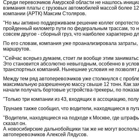
Среди перевозчиков Амурской области не нашлось инициа
взимания платы с грузовых автомобилей массой более 12
компании (АРТК) Максим Столяров.
"Но мы активно поддерживаем решение коллег опротестов
пройденный километр пути по федеральным трассам, то неп
совсем другое - сборный груз, что наиболее характерно дл
По его словам, компания уже проанализировала затраты,
маршрутов.
"Сейчас всерьез думаем, стоит ли вообще этим занимать
Это становится абсолютно невыгодным, особенно в услов
транспортных компаний. Нынешние условия не позволят д
Между тем ряд автоперевозчиков уже столкнулся с пробл
максимальную разрешенную массу свыше 12 тонн. Как за
начали получать бортовые устройства-трекеры, по показа
"Только три компании из 43, входящих в ассоциацию, получ
Трунаев также сообщил, что водители, находящиеся в пут
"Водители, находящиеся на подходе к Москве, где штрафы
сказал он.
А новосибирские дальнобойщики так же не могут восполь
автоперевозчиков Алексей Лядусов.