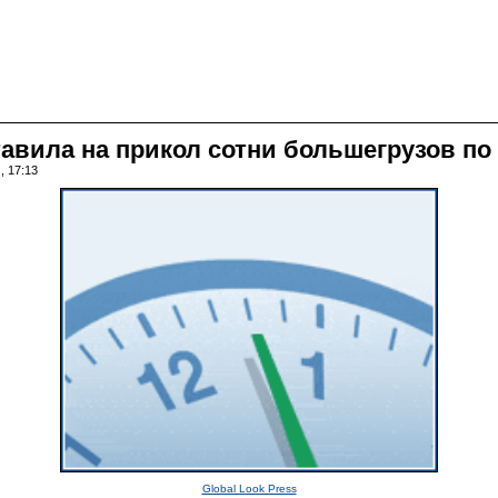
тавила на прикол сотни большегрузов по
, 17:13
Global Look Press