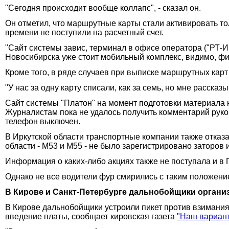
"Сегодня происходит вообще коллапс", - сказал он.
Он отметил, что маршрутные карты стали активировать тол
времени не поступили на расчетный счет.
"Сайт системы завис, терминал в офисе оператора ("РТ-И
Новосибирска уже стоит мобильный комплекс, видимо, фик
Кроме того, в ряде случаев при выписке маршрутных карт 
"У нас за одну карту списали, как за семь, но мне рассказыв
Сайт системы "Платон" на момент подготовки материала н
Журналистам пока не удалось получить комментарий руко
телефон выключен.
В Иркутской области транспортные компании также отказ
области - М53 и М55 - не было зарегистрировано заторов 
Информация о каких-либо акциях также не поступала и в
Однако не все водители фур смирились с таким положени
В Кирове и Санкт-Петербурге дальнобойщики органи
В Кирове дальнобойщики устроили пикет против взимания
введение платы, сообщает кировская газета
"Наш вариан