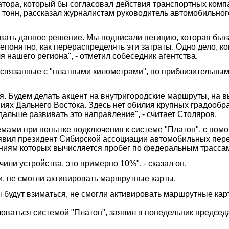
тора, который бы согласовал действия транспортных компа
 тонн, рассказал журналистам руководитель автомобильно
ать данное решение. Мы подписали петицию, которая была 
онятно, как перераспределять эти затраты. Одно дело, когд
я нашего региона", - отметил собеседник агентства.
 связанные с "платными километрами", по приблизительным 
ся. Будем делать акцент на внутригородские маршруты, на 
иях Дальнего Востока. Здесь нет обилия крупных градооб
альше развивать это направление", - считает Столяров.
емами при попытке подключения к системе "Платон", с пом
явил президент Сибирской ассоциации автомобильных пере
ниям которых вычисляется пробег по федеральным трассам,
или устройства, это примерно 10%", - сказал он.
и, не смогли активировать маршрутные карты.
 будут взиматься, не смогли активировать маршрутные карты
зоваться системой "Платон", заявил в понедельник предсе