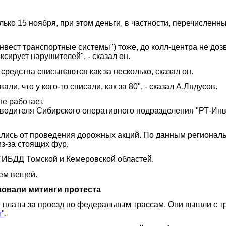
ько 15 ноября, при этом деньги, в частности, перечисленн
нвест транспортные системы") тоже, до колл-центра не доз
сирует нарушителей", - сказал он.
средства списываются как за несколько, сказал он.
али, что у кого-то списали, как за 80", - сказал А.Лядусов.
е работает.
водителя Сибирского оперативного подразделения "РТ-Инв
ались от проведения дорожных акций. По данным регионал
из-за стоящих фур.
 ГИБДД Томской и Кемеровской областей.
ем вещей.
зовали митинги протеста
 платы за проезд по федеральным трассам. Они вышли с т
т"
.