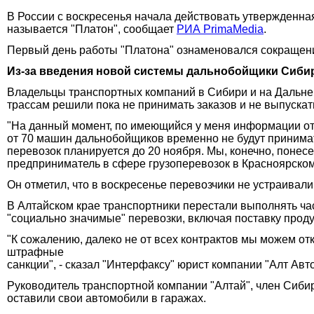
В России с воскресенья начала действовать утвержденная
называется "Платон", сообщает
РИА PrimaMedia
.
Первый день работы "Платона" ознаменовался сокращени
Из-за введения новой системы дальнобойщики Сибир
Владельцы транспортных компаний в Сибири и на Дальне
трассам решили пока не принимать заказов и не выпуска
"На данный момент, по имеющийся у меня информации от с
от 70 машин дальнобойщиков временно не будут принимат
перевозок планируется до 20 ноября. Мы, конечно, понесем
предприниматель в сфере грузоперевозок в Красноярском
Он отметил, что в воскресенье перевозчики не устраивали
В Алтайском крае транспортники перестали выполнять час
"социально значимые" перевозки, включая поставку проду
"К сожалению, далеко не от всех контрактов мы можем от
штрафные
санкции", - сказал "Интерфаксу" юрист компании "Алт Авт
Руководитель транспортной компании "Алтай", член Сиби
оставили свои автомобили в гаражах.