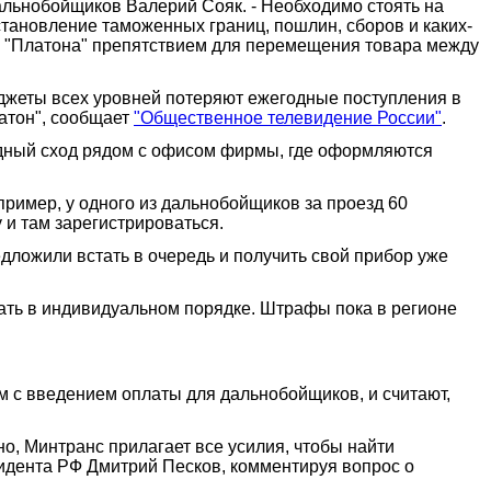
дальнобойщиков Валерий Сояк. - Необходимо стоять на
становление таможенных границ, пошлин, сборов и каких-
та "Платона" препятствием для перемещения товара между
джеты всех уровней потеряют ежегодные поступления в
латон", сообщает
"Общественное телевидение России"
.
одный сход рядом с офисом фирмы, где оформляются
пример, у одного из дальнобойщиков за проезд 60
 и там зарегистрироваться.
едложили встать в очередь и получить свой прибор уже
вать в индивидуальном порядке. Штрафы пока в регионе
м с введением оплаты для дальнобойщиков, и считают,
о, Минтранс прилагает все усилия, чтобы найти
зидента РФ Дмитрий Песков, комментируя вопрос о