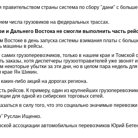
 правительством страны система по сбору "дани" с больше
ем числа грузовиков на федеральных трассах.
и и Дальнего Востока не смогли выполнить часть рей
м Востоке в день запуска системы взимания платы с боль
ть машины в рейсы.
амих грузоперевозчиков, только в нашем крае и Томской о
ь заказы, хотя диспетчеры грузоотправителей уже звонят
 некоторые убытки за эти дни, но в целом пара недель для 
 крае Ян Шикин.
 каких-либо акций на дорогах региона.
ть рейсов. К примеру, один из крупнейших грузоперевозчик
кции для одной из сибирских торговых сетей.
казаться в силу того, что это социально значимые перевоз
о" Руслан Ищенко.
рской ассоциации автомобильных перевозчиков Юрий Бетень