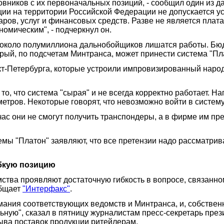
овников с их первоначальных позиций, - сообщил один из 
туции на территории Российской Федерации не допускается у
ров, услуг и финансовых средств. Разве не является пла
омическим", - подчеркнул он.
ов около полумиллиона дальнобойщиков лишатся работы. Бю
орый, по подсчетам Минтранса, может принести система "П
кт-Петербурга, которые устроили импровизированный нар
, что система "сырая" и не всегда корректно работает. На
етров. Некоторые говорят, что невозможно войти в систему
час они не смогут получить транспондеры, а в фирме им пр
емы "Платон" заявляют, что все претензии надо рассматри
ибкую позицию
ства проявляют достаточную гибкость в вопросе, связанно
общает
"Интерфакс"
.
ания соответствующих ведомств и Минтранса, и, собственн
ную", сказал в пятницу журналистам пресс-секретарь пре
ыва поставок продукции ритейлерам.