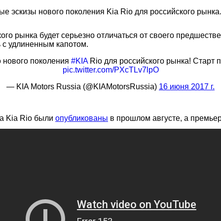
 эскизы нового поколения Kia Rio для российского рынка. 
кого рынка будет серьезно отличаться от своего предшестве
 с удлиненным капотом.
 нового поколения
#KIA
Rio для российского рынка! Старт 
pic.twitter.com/PXcTLv7lpO
— KIA Motors Russia (@KIAMotorsRussia)
16 июня 2017 г.
а Kia Rio были
опубликованы
в прошлом августе, а премье