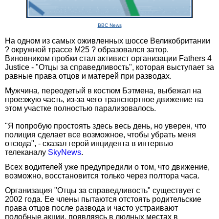
BBC News
На одном из самых оживленных шоссе Великобритании
? окружной трассе M25 ? образовался затор.
Виновником пробки стал активист организации Fathers 4
Justice - "Отцы за справедливость", которая выступает за
равные права отцов и матерей при разводах.
Мужчина, переодетый в костюм Бэтмена, выбежал на
проезжую часть, из-за чего транспортное движение на
этом участке полностью парализовалось.
"Я попробую простоять здесь весь день, но уверен, что
полиция сделает все возможное, чтобы убрать меня
отсюда", - сказал герой инцидента в интервью
телеканалу
SkyNews
.
Всех водителей уже предупредили о том, что движение,
возможно, восстановится только через полтора часа.
Организация "Отцы за справедливость" существует с
2002 года. Ее члены пытаются отстоять родительские
права отцов после развода и часто устраивают
подобные акции, появляясь в людных местах в