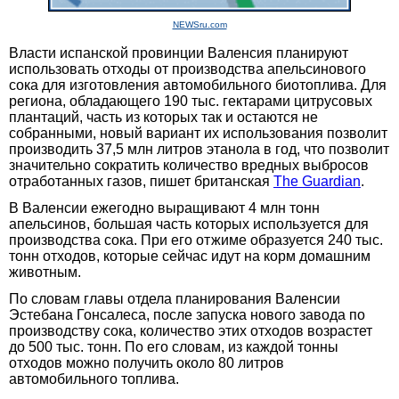
NEWSru.com
Власти испанской провинции Валенсия планируют
использовать отходы от производства апельсинового
сока для изготовления автомобильного биотоплива. Для
региона, обладающего 190 тыс. гектарами цитрусовых
плантаций, часть из которых так и остаются не
собранными, новый вариант их использования позволит
производить 37,5 млн литров этанола в год, что позволит
значительно сократить количество вредных выбросов
отработанных газов, пишет британская
The Guardian
.
В Валенсии ежегодно выращивают 4 млн тонн
апельсинов, большая часть которых используется для
производства сока. При его отжиме образуется 240 тыс.
тонн отходов, которые сейчас идут на корм домашним
животным.
По словам главы отдела планирования Валенсии
Эстебана Гонсалеса, после запуска нового завода по
производству сока, количество этих отходов возрастет
до 500 тыс. тонн. По его словам, из каждой тонны
отходов можно получить около 80 литров
автомобильного топлива.