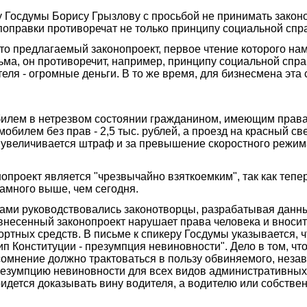
Госдумы Борису Грызлову с просьбой не принимать законо
оправки противоречат не только принципу социальной спра
что предлагаемый законопроект, первое чтение которого на
а, он противоречит, например, принципу социальной спра
теля - огромные деньги. В то же время, для бизнесмена эта
илем в нетрезвом состоянии гражданином, имеющим права,
обилем без прав - 2,5 тыс. рублей, а проезд на красный с
е увеличивается штраф и за превышение скоростного режима
проект является "чрезвычайно взяткоемким", так как тепер
 намного выше, чем сегодня.
вами руководствовались законотворцы, разрабатывая данны
 внесенный законопроект нарушает права человека и вноси
ртных средств. В письме к спикеру Госдумы указывается, ч
п Конституции - презумпция невиновности". Дело в том, чт
сомнение должно трактоваться в пользу обвиняемого, незав
презумпцию невиновности для всех видов административных
придется доказывать вину водителя, а водителю или собстве