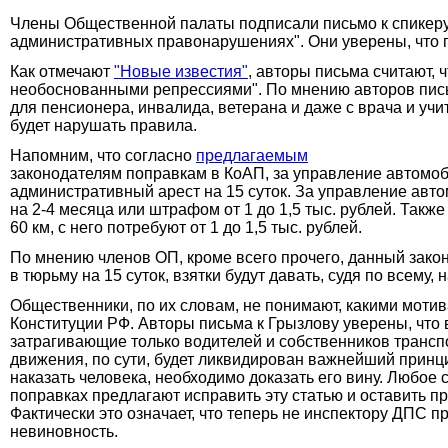
Члены Общественной палаты подписали письмо к спикеру 
административных правонарушениях". Они уверены, что п
Как отмечают
"Новые известия"
, авторы письма считают, 
необоснованными репрессиями". По мнению авторов письм
для пенсионера, инвалида, ветерана и даже с врача и учи
будет нарушать правила.
Напомним, что согласно
предлагаемым
законодателям поправкам в КоАП, за управление автомоб
административный арест на 15 суток. За управление автом
на 2-4 месяца или штрафом от 1 до 1,5 тыс. рублей. Такж
60 км, с него потребуют от 1 до 1,5 тыс. рублей.
По мнению членов ОП, кроме всего прочего, данный законо
в тюрьму на 15 суток, взятки будут давать, судя по всему,
Общественники, по их словам, не понимают, какими моти
Конституции РФ. Авторы письма к Грызлову уверены, что
затрагивающие только водителей и собственников транспо
движения, по сути, будет ликвидирован важнейший принци
наказать человека, необходимо доказать его вину. Любое 
поправках предлагают исправить эту статью и оставить 
Фактически это означает, что теперь не инспектору ДПС 
невиновность.