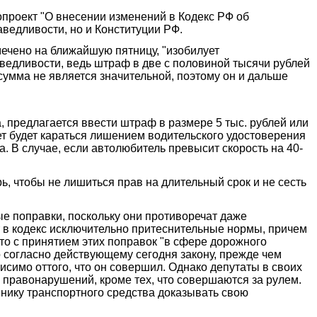
проект "О внесении изменений в Кодекс РФ об
ведливости, но и Конституции РФ.
мечено на ближайшую пятницу, "изобилует
ведливости, ведь штраф в две с половиной тысячи рублей
 сумма не является значительной, поэтому он и дальше
 предлагается ввести штраф в размере 5 тыс. рублей или
вет будет караться лишением водительского удостоверения
. В случае, если автолюбитель превысит скорость на 40-
ь, чтобы не лишиться прав на длительный срок и не сесть
е поправки, поскольку они противоречат даже
т в кодекс исключительно притеснительные нормы, причем
то с принятием этих поправок "в сфере дорожного
о согласно действующему сегодня закону, прежде чем
исимо оттого, что он совершил. Однако депутаты в своих
 правонарушений, кроме тех, что совершаются за рулем.
ннику транспортного средства доказывать свою