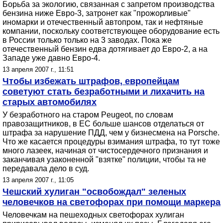
Борьба за экологию, связанная с запретом производства
бензина ниже Евро-3, затронет как "прожорливые"
иномарки и отечественный автопром, так и нефтяные
компании, поскольку соответствующее оборудование есть
в России только только на 3 заводах. Пока же
отечественный бензин едва дотягивает до Евро-2, а на
Западе уже давно Евро-4.
13 апреля 2007 г., 11:51
Чтобы избежать штрафов, европейцам
советуют стать безработными и лихачить на
старых автомобилях
У безработного на старом Peugeot, по словам
правозащитников, в ЕС больше шансов отделаться от
штрафа за нарушение ПДД, чем у бизнесмена на Porsche.
Что же касается процедуры взимания штрафа, то тут тоже
много лазеек, начиная от чистосердечного признания и
заканчивая узаконенной "взятке" полиции, чтобы та не
передавала дело в суд.
13 апреля 2007 г., 11:05
Чешский хулиган "освобождал" зеленых
человечков на светофорах при помощи маркера
Человечкам на пешеходных светофорах хулиган