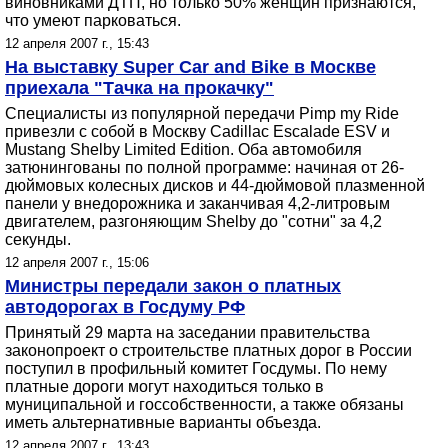
виновниками ДТП, но только 50% женщин признаются,
что умеют парковаться.
12 апреля 2007 г., 15:43
На выставку Super Car and Bike в Москве
приехала "Тачка на прокачку"
Специалисты из популярной передачи Pimp my Ride
привезли с собой в Москву Cadillac Escalade ESV и
Mustang Shelby Limited Edition. Оба автомобиля
затюнингованы по полной программе: начиная от 26-
дюймовых колесных дисков и 44-дюймовой плазменной
панели у внедорожника и заканчивая 4,2-литровым
двигателем, разгоняющим Shelby до "сотни" за 4,2
секунды.
12 апреля 2007 г., 15:06
Министры передали закон о платных
автодорогах в Госдуму РФ
Принятый 29 марта на заседании правительства
законопроект о строительстве платных дорог в России
поступил в профильный комитет Госдумы. По нему
платные дороги могут находиться только в
муниципальной и госсобственности, а также обязаны
иметь альтернативные варианты объезда.
12 апреля 2007 г., 13:43