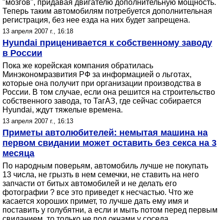
"мозгов", придавая двигателю дополнительную мощность.
Теперь таким автомобилям потребуется дополнительная
регистрация, без нее езда на них будет запрещена.
13 апреля 2007 г., 16:18
Hyundai приценивается к собственному заводу
в России
Пока же корейская компания обратилась
Минэкономразвития РФ за информацией о льготах,
которые она получит при организации производства в
России. В том случае, если она решится на строительство
собственного завода, то ТагАЗ, где сейчас собирается
Hyundai, ждут тяжелые времена.
13 апреля 2007 г., 16:13
Приметы автолюбителей: немытая машина на
первом свидании может оставить без секса на 3
месяца
По народным поверьям, автомобиль лучше не покупать
13 числа, не грызть в нем семечки, не ставить на него
запчасти от битых автомобилей и не делать его
фотографии ? все это приведет к несчастью. Что же
касается хороших примет, то лучше дать ему имя и
поставить у голубятни, а если и мыть потом перед первым
свиданием, то только не под окнами у соседа.