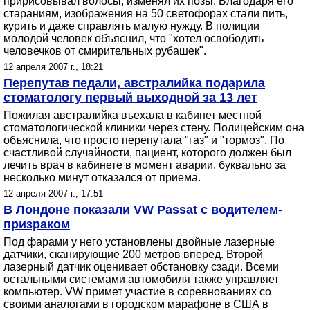
пририсовывал волосы, изменял их позы. Благодаря его
стараниям, изображения на 50 светофорах стали пить,
курить и даже справлять малую нужду. В полиции
молодой человек объяснил, что "хотел освободить
человечков от смирительных рубашек".
12 апреля 2007 г., 18:21
Перепутав педали, австралийка подарила
стоматологу первый выходной за 13 лет
Пожилая австралийка въехала в кабинет местной
стоматологической клиники через стену. Полицейским она
объяснила, что просто перепутала "газ" и "тормоз". По
счастливой случайности, пациент, которого должен был
лечить врач в кабинете в момент аварии, буквально за
несколько минут отказался от приема.
12 апреля 2007 г., 17:51
В Лондоне показали VW Passat с водителем-
призраком
Под фарами у него установлены двойные лазерные
датчики, сканирующие 200 метров вперед. Второй
лазерный датчик оценивает обстановку сзади. Всеми
остальными системами автомобиля также управляет
компьютер. VW примет участие в соревнованиях со
своими аналогами в городском марафоне в США в