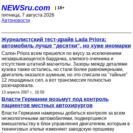
NEWSru.com
| 18+
пятница, 7 августа 2026
Автоновости
Журналистский тест-драйв Lada Priora:
автомобиль лучше "десятки", но хуже иномарки
Салон Priora всем пришелся по вкусу за исключением
незакрывающегося бардачка, хлипкого очечника и
отсутствия штатной магнитолы. Зазоры между деталями
кузова также остались, но стали более равномерными,
двигатель оказался шумным, но это списали на "тайные"
12 лошадиных сил, а вот трансмиссия полностью
разочаровала.
13 апреля 2007 г., 16:59
Власти Германии возьмут под контроль
пациентов местных автохирургов
Власти Германии намерены добиться контроля за всем
неэкологичными автомобилями, подвергшиеся
вмешательству в блок управления двигателем, которым в
тюнинговых ателье изменяют заводскую прошивку