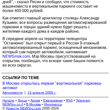
дней", - сказал Ресин и сообщил, что стоимость
машиноместа в вертикальном паркинге составит не
более 400 000 рублей.
Как отметил главный архитектор столицы Александр
Кузьмин, все вопросы размещения автоматирзированой
парковки в торцах зданий нужно будет решать с
жителями каждого дома в каждом районе.
В середине апреля на территории телецентра
"Останкино" был открыт первый в России 9-этажный
автоматизированный паркинг, оснащенный механизмом,
который сам паркует автомобили, напоминает
NEWSmsk.com
. Мэр Москвы присутствовавший на
открытии, пообещал, что вскоре такие башни появится
во всех округах.
ССЫЛКИ ПО ТЕМЕ
В Москве открылась первая "вертикальная" парковка-
автомат
Автоновости
|
13 апреля 2009 г.,
Начало
•
Досье
•
Архив
•
Ежедневник
•
RSS
•
Telegram
NEWSru.co.il
•
В Москве
•
Инопресса
©
Новости NEWSru.com
2000-2026