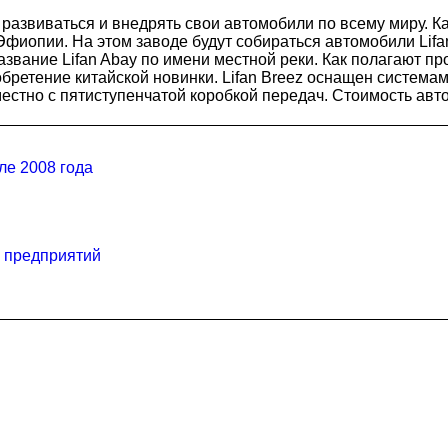
азвиваться и внедрять свои автомобили по всему миру. К
иопии. На этом заводе будут собираться автомобили Lifan 
вание Lifan Abay по имени местной реки. Как полагают пр
ретение китайской новинки. Lifan Breez оснащен системам
естно с пятиступенчатой коробкой передач. Стоимость авт
ле 2008 года
х предприятий