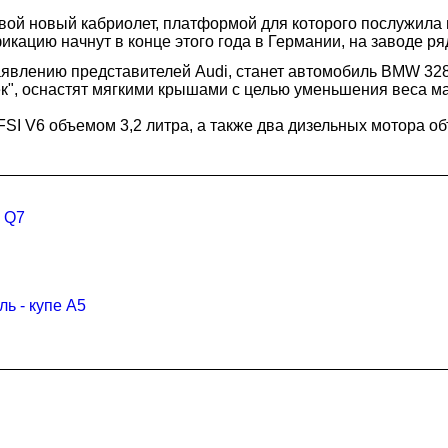
вой новый кабриолет, платформой для которого послужила 
кацию начнут в конце этого года в Германии, на заводе ря
явлению представителей Audi, станет автомобиль BMW 328i
ешек", оснастят мягкими крышами с целью уменьшения веса м
SI V6 объемом 3,2 литра, а также два дизельных мотора объ
 Q7
ь - купе A5