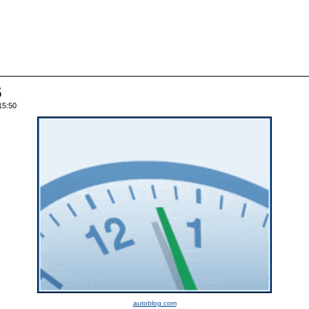
5
15:50
autoblog.com