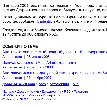
В январе 2009 года немецкая компания Audi представит с
рамках Детройтского автосалона. Выпускать новую модифи
Потенциальным конкурентом А5 с открытым верхом, по за
335i. Как сообщает
Cartests
, и А5 и S5, в отличие от "тр
Ожидается, что кабриолет получит бензиновый двигатель F
выпустить 28 000 открытых А5.
ССЫЛКИ ПО ТЕМЕ
Audi приготовила самый мощный дизельный внедорожник
Автоновости
|
03 марта 2008 г.,
Выпуск кабриолета Audi A4 прекращается
Автоновости
|
20 february 2008 г.,
Audi запустила в продажу свой самый красивый автомобил
Автоновости
|
21 ноября 2007 г.,
Досье NEWSru.com
::
Авто
::
Автомобили
::
Audi
Начало
•
Досье
•
Архив
•
Ежедневник
•
RSS
•
Telegram
NEWSru.co.il
•
В Москве
•
Инопресса
©
Новости NEWSru.com
2000-2026