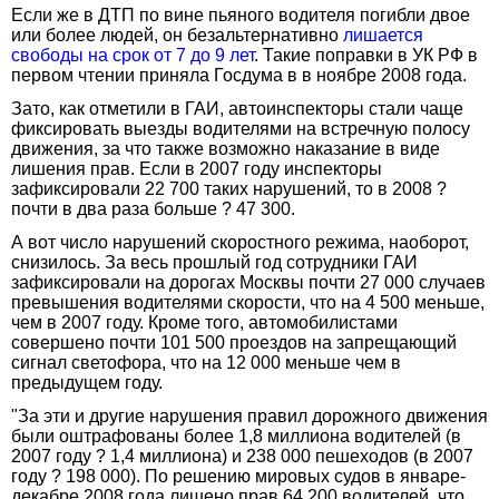
Если же в ДТП по вине пьяного водителя погибли двое
или более людей, он безальтернативно
лишается
свободы на срок от 7 до 9 лет
. Такие поправки в УК РФ в
первом чтении приняла Госдума в в ноябре 2008 года.
Зато, как отметили в ГАИ, автоинспекторы стали чаще
фиксировать выезды водителями на встречную полосу
движения, за что также возможно наказание в виде
лишения прав. Если в 2007 году инспекторы
зафиксировали 22 700 таких нарушений, то в 2008 ?
почти в два раза больше ? 47 300.
А вот число нарушений скоростного режима, наоборот,
снизилось. За весь прошлый год сотрудники ГАИ
зафиксировали на дорогах Москвы почти 27 000 случаев
превышения водителями скорости, что на 4 500 меньше,
чем в 2007 году. Кроме того, автомобилистами
совершено почти 101 500 проездов на запрещающий
сигнал светофора, что на 12 000 меньше чем в
предыдущем году.
"За эти и другие нарушения правил дорожного движения
были оштрафованы более 1,8 миллиона водителей (в
2007 году ? 1,4 миллиона) и 238 000 пешеходов (в 2007
году ? 198 000). По решению мировых судов в январе-
декабре 2008 года лишено прав 64 200 водителей, что