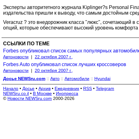
Эксперты авторитетного журнала Kiplinger?s Personal F
издательства пришли к выводу, что самым достойным сред
Veracruz ? это внедорожник класса "люкс", сочетающий 
опций, которые обеспечивают высокий уровень комфорта и
ССЫЛКИ ПО ТЕМЕ
Forbes опубликовал список самых популярных автомоби
Автоновости
|
22 октября 2007 г.,
Forbes Auto опубликовал список лучших кроссоверов
Автоновости
|
20 октября 2007 г.,
Досье NEWSru.com
::
Авто
::
Автомобили
::
Hyundai
Начало
•
Досье
•
Архив
•
Ежедневник
•
RSS
•
Telegram
NEWSru.co.il
•
В Москве
•
Инопресса
©
Новости NEWSru.com
2000-2026