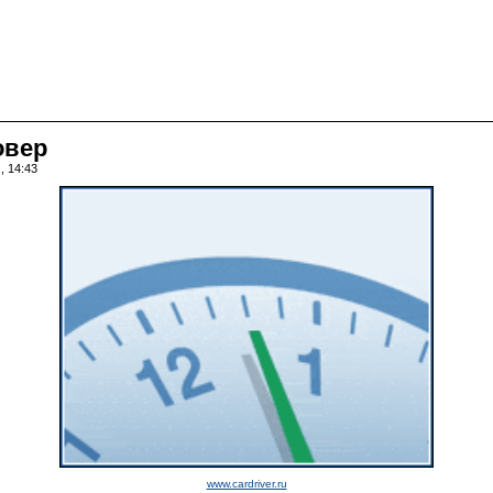
овер
, 14:43
www.cardriver.ru