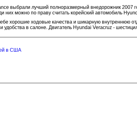
inance выбрали лучший полноразмерный внедорожник 2007 го
и них можно по праву считать корейский автомобиль Hyund
в себе хорошие ходовые качества и шикарную внутреннюю о
 удобства в салоне. Двигатель Hyundai Veracruz - шестиц
лей в США