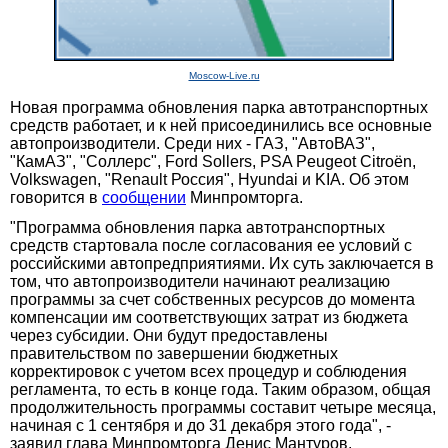
Moscow-Live.ru
Новая программа обновления парка автотранспортных
средств работает, и к ней присоединились все основные
автопроизводители. Среди них - ГАЗ, "АвтоВАЗ",
"КамАЗ", "Соллерс", Ford Sollers, PSA Peugeot Citroën,
Volkswagen, "Renault Россия", Hyundai и KIA. Об этом
говорится в
сообщении
Минпромторга.
"Программа обновления парка автотранспортных
средств стартовала после согласования ее условий с
российскими автопредприятиями. Их суть заключается в
том, что автопроизводители начинают реализацию
программы за счет собственных ресурсов до момента
компенсации им соответствующих затрат из бюджета
через субсидии. Они будут предоставлены
правительством по завершении бюджетных
корректировок с учетом всех процедур и соблюдения
регламента, то есть в конце года. Таким образом, общая
продолжительность программы составит четыре месяца,
начиная с 1 сентября и до 31 декабря этого года", -
заявил глава Минпромторга Денис Мантуров.