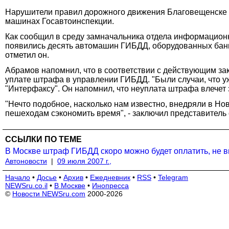
Нарушители правил дорожного движения Благовещенске (
машинах Госавтоинспекции.
Как сообщил в среду замначальника отдела информацион
появились десять автомашин ГИБДД, оборудованных банко
отметил он.
Абрамов напомнил, что в соответствии с действующим за
уплате штрафа в управлении ГИБДД. "Были случаи, что у
"Интерфаксу". Он напомнил, что неуплата штрафа влечет з
"Нечто подобное, насколько нам известно, внедряли в Н
пешеходам сэкономить время", - заключил представитель
ССЫЛКИ ПО ТЕМЕ
В Москве штраф ГИБДД скоро можно будет оплатить, не в
Автоновости
|
09 июля 2007 г.,
Начало
•
Досье
•
Архив
•
Ежедневник
•
RSS
•
Telegram
NEWSru.co.il
•
В Москве
•
Инопресса
©
Новости NEWSru.com
2000-2026