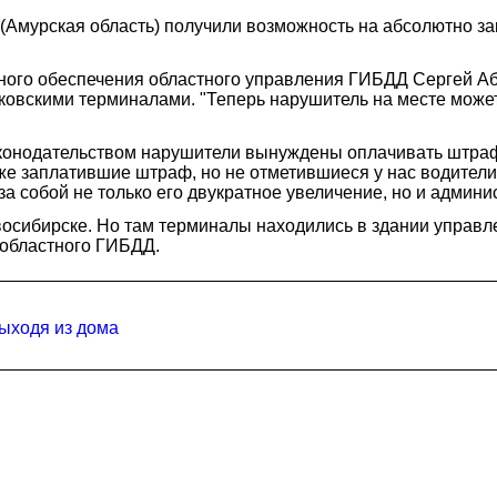
Амурская область) получили возможность на абсолютно з
ного обеспечения областного управления ГИБДД Сергей Аб
вскими терминалами. "Теперь нарушитель на месте может о
конодательством нарушители вынуждены оплачивать штраф 
же заплатившие штраф, но не отметившиеся у нас водители
а собой не только его двукратное увеличение, но и админи
овосибирске. Но там терминалы находились в здании упра
 областного ГИБДД.
ыходя из дома