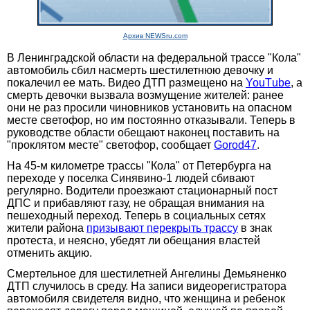
Архив NEWSru.com
В Ленинградской области на федеральной трассе "Кола"
автомобиль сбил насмерть шестилетнюю девочку и
покалечил ее мать. Видео ДТП размещено на
YouТube
, а
смерть девочки вызвала возмущение жителей: ранее
они не раз просили чиновников установить на опасном
месте светофор, но им постоянно отказывали. Теперь в
руководстве области обещают наконец поставить на
"проклятом месте" светофор, сообщает
Gorod47
.
На 45-м километре трассы "Кола" от Петербурга на
переходе у поселка Синявино-1 людей сбивают
регулярно. Водители проезжают стационарный пост
ДПС и прибавляют газу, не обращая внимания на
пешеходный переход. Теперь в социальных сетях
жители района
призывают перекрыть трассу
в знак
протеста, и неясно, убедят ли обещания властей
отменить акцию.
Смертельное для шестилетней Ангелины Демьяненко
ДТП случилось в среду. На записи видеорегистратора
автомобиля свидетеля видно, что женщина и ребенок