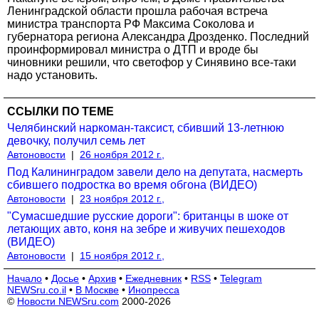
Ленинградской области прошла рабочая встреча
министра транспорта РФ Максима Соколова и
губернатора региона Александра Дрозденко. Последний
проинформировал министра о ДТП и вроде бы
чиновники решили, что светофор у Синявино все-таки
надо установить.
ССЫЛКИ ПО ТЕМЕ
Челябинский наркоман-таксист, сбивший 13-летнюю
девочку, получил семь лет
Автоновости
|
26 ноября 2012 г.,
Под Калининградом завели дело на депутата, насмерть
сбившего подростка во время обгона (ВИДЕО)
Автоновости
|
23 ноября 2012 г.,
"Сумасшедшие русские дороги": британцы в шоке от
летающих авто, коня на зебре и живучих пешеходов
(ВИДЕО)
Автоновости
|
15 ноября 2012 г.,
Начало
•
Досье
•
Архив
•
Ежедневник
•
RSS
•
Telegram
NEWSru.co.il
•
В Москве
•
Инопресса
©
Новости NEWSru.com
2000-2026