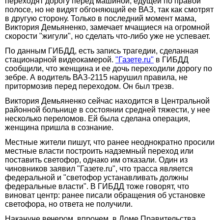
переходят дорогу перед машиной, едущей по правой
полосе, но не видят обгоняющий ее ВАЗ, так как смотрят
в другую сторону. Только в последний момент мама,
Виктория Демьяненко, замечает мчащиеся на огромной
скорости "жигули", но сделать что-либо уже не успевает.
По данным ГИБДД, есть запись трагедии, сделанная
стационарной видеокамерой.
"Газете.ru"
в ГИБДД
сообщили, что женщина и ее дочь переходили дорогу по
зебре. А водитель ВАЗ-2115 нарушил правила, не
притормозив перед переходом. Он был трезв.
Виктория Демьяненко сейчас находится в Центральной
районной больнице в состоянии средней тяжести, у нее
несколько переломов. Ей была сделана операция,
женщина пришла в сознание.
Местные жители пишут, что ранее неоднократно просили
местные власти построить надземный переход или
поставить светофор, однако им отказали. Один из
чиновников заявил "Газете.ru", что трасса является
федеральной и "светофор устанавливать должны
федеральные власти". В ГИБДД тоже говорят, что
виноват центр: ранее писали обращения об установке
светофора, но ответа не получили.
Накануне вечером, впрочем, в Доме Правительства