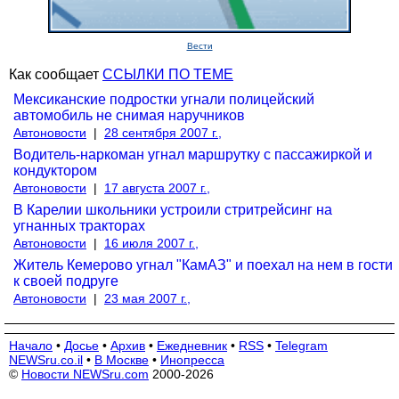
Вести
Как сообщает
ССЫЛКИ ПО ТЕМЕ
Мексиканские подростки угнали полицейский
автомобиль не снимая наручников
Автоновости
|
28 сентября 2007 г.,
Водитель-наркоман угнал маршрутку с пассажиркой и
кондуктором
Автоновости
|
17 августа 2007 г.,
В Карелии школьники устроили стритрейсинг на
угнанных тракторах
Автоновости
|
16 июля 2007 г.,
Житель Кемерово угнал "КамАЗ" и поехал на нем в гости
к своей подруге
Автоновости
|
23 мая 2007 г.,
Начало
•
Досье
•
Архив
•
Ежедневник
•
RSS
•
Telegram
NEWSru.co.il
•
В Москве
•
Инопресса
©
Новости NEWSru.com
2000-2026