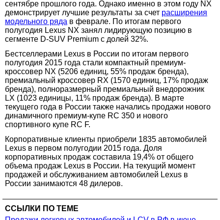
сентябре прошлого года. Однако именно в этом году NX
демонстрирует лучшие результаты за счет
расширения
модельного ряда
в феврале. По итогам первого
полугодия Lexus NX занял лидирующую позицию в
сегменте D-SUV Premium с долей 32%.
Бестселлерами Lexus в России по итогам первого
полугодия 2015 года стали компактный премиум-
кроссовер NX (5206 единиц, 55% продаж бренда),
премиальный кроссовер RX (1570 единиц, 17% продаж
бренда), полноразмерный премиальный внедорожник
LX (1023 единицы, 11% продаж бренда). В марте
текущего года в России также начались продажи нового
динамичного премиум-купе RC 350 и нового
спортивного купе RC F.
Корпоративные клиенты приобрели 1835 автомобилей
Lexus в первом полугодии 2015 года. Доля
корпоративных продаж составила 19,4% от общего
объема продаж Lexus в России. На текущий момент
продажей и обслуживанием автомобилей Lexus в
России занимаются 48 дилеров.
ССЫЛКИ ПО ТЕМЕ
Продажи легковых автомобилей и LCV в РФ в июне