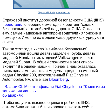
Toyota Global / youtube.com
Страховой институт дорожной безопасности США (IIHS)
представил
очередной ежегодный рейтинг "самых
безопасных" автомобилей на дорогах США. Согласно
ему, самые надежные автопроизводители - японские и
немецкие. Именно их модели чаще других фигурируют в
списке.
Так, за этот год в число "наиболее безопасных"
автомобилей вошли девять моделей Toyota, девять
моделей Honda, семь моделей Volkswagen и шесть
моделей Subaru. В общей сложности в этот список
входят 48 моделей машин. Причем в нем оказалась
лишь одна американская модель - среднеразмерный
седан Chrysler 200, изготовленный Fiat Chrysler
Automobiles NV, отмечает
Bloomberg
.
-
Власти США оштрафовали Fiat Chrysler на 70 млн из-за
занижения данных
об авариях
Чтобы получить высшее оценки в рейтинге IIHS,
автомобили должны были хорошо показать себя в