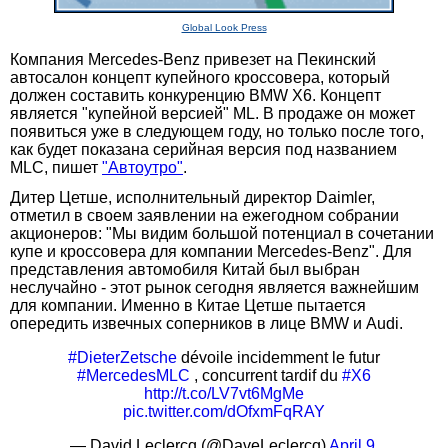
Global Look Press
Компания Mercedes-Benz привезет на Пекинский
автосалон концепт купейного кроссовера, который
должен составить конкуренцию BMW X6. Концепт
является "купейной версией" ML. В продаже он может
появиться уже в следующем году, но только после того,
как будет показана серийная версия под названием
MLC, пишет
"Автоутро"
.
Дитер Цетше, исполнительный директор Daimler,
отметил в своем заявлении на ежегодном собрании
акционеров: "Мы видим большой потенциал в сочетании
купе и кроссовера для компании Mercedes-Benz". Для
представления автомобиля Китай был выбран
неслучайно - этот рынок сегодня является важнейшим
для компании. Именно в Китае Цетше пытается
опередить извечных соперников в лице BMW и Audi.
#DieterZetsche
dévoile incidemment le futur
#MercedesMLC
, concurrent tardif du
#X6
http://t.co/LV7vt6MgMe
pic.twitter.com/dOfxmFqRAY
— David Leclercq (@DaveLeclercq)
April 9,