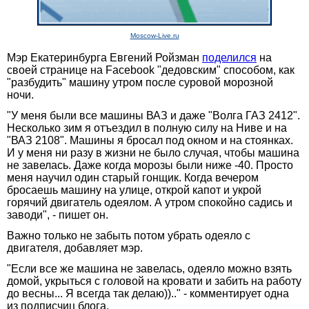
Moscow-Live.ru
Мэр Екатеринбурга Евгений Ройзман
поделился
на
своей странице на Facebook "дедовским" способом, как
"разбудить" машину утром после суровой морозной
ночи.
"У меня были все машины ВАЗ и даже "Волга ГАЗ 2412".
Несколько зим я отъездил в полную силу на Ниве и на
"ВАЗ 2108". Машины я бросал под окном и на стоянках.
И у меня ни разу в жизни не было случая, чтобы машина
не завелась. Даже когда морозы были ниже -40. Просто
меня научил один старый гонщик. Когда вечером
бросаешь машину на улице, открой капот и укрой
горячий двигатель одеялом. А утром спокойно садись и
заводи", - пишет он.
Важно только не забыть потом убрать одеяло с
двигателя, добавляет мэр.
"Если все же машина не завелась, одеяло можно взять
домой, укрыться с головой на кровати и забить на работу
до весны... Я всегда так делаю)).." - комментирует одна
из подписчиц блога.