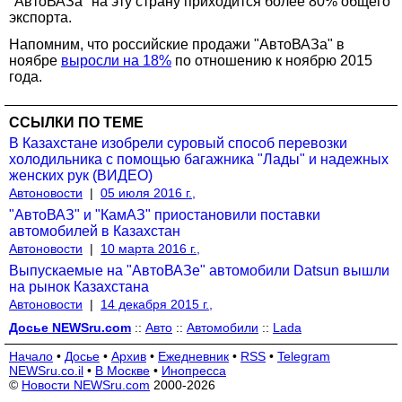
"АвтоВАЗа" на эту страну приходится более 80% общего
экспорта.
Напомним, что российские продажи "АвтоВАЗа" в
ноябре
выросли на 18%
по отношению к ноябрю 2015
года.
ССЫЛКИ ПО ТЕМЕ
В Казахстане изобрели суровый способ перевозки
холодильника с помощью багажника "Лады" и надежных
женских рук (ВИДЕО)
Автоновости
|
05 июля 2016 г.,
"АвтоВАЗ" и "КамАЗ" приостановили поставки
автомобилей в Казахстан
Автоновости
|
10 марта 2016 г.,
Выпускаемые на "АвтоВАЗе" автомобили Datsun вышли
на рынок Казахстана
Автоновости
|
14 декабря 2015 г.,
Досье NEWSru.com
::
Авто
::
Автомобили
::
Lada
Начало
•
Досье
•
Архив
•
Ежедневник
•
RSS
•
Telegram
NEWSru.co.il
•
В Москве
•
Инопресса
©
Новости NEWSru.com
2000-2026