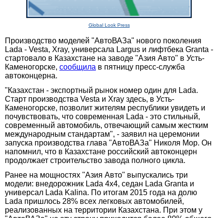
Global Look Press
Производство моделей "АвтоВАЗа" нового поколения
Lada - Vesta, Xray, универсала Largus и лифтбека Granta -
стартовало в Казахстане на заводе "Азия Авто" в Усть-
Каменогорске,
сообщила
в пятницу пресс-служба
автоконцерна.
"Казахстан - экспортный рынок номер один для Lada.
Старт производства Vesta и Xray здесь, в Усть-
Каменогорске, позволит жителям республики увидеть и
почувствовать, что современная Lada - это стильный,
современный автомобиль, отвечающий самым жестким
международным стандартам", - заявил на церемонии
запуска производства глава "АвтоВАЗа" Николя Мор. Он
напомнил, что в Казахстане российский автоконцерн
продолжает строительство завода полного цикла.
Ранее на мощностях "Азия Авто" выпускались три
модели: внедорожник Lada 4x4, седан Lada Granta и
универсал Lada Kalina. По итогам 2015 года на долю
Lada пришлось 28% всех легковых автомобилей,
реализованных на территории Казахстана. При этом у