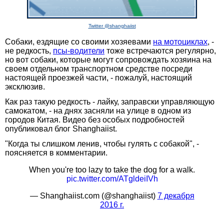
Twitter @shanghaiist
Собаки, ездящие со своими хозяевами
на мотоциклах
, -
не редкость,
псы-водители
тоже встречаются регулярно,
но вот собаки, которые могут сопровождать хозяина на
своем отдельном транспортном средстве посреди
настоящей проезжей части, - пожалуй, настоящий
эксклюзив.
Как раз такую редкость - лайку, заправски управляющую
самокатом, - на днях засняли на улице в одном из
городов Китая. Видео без особых подробностей
опубликовал блог Shanghaiist.
"Когда ты слишком ленив, чтобы гулять с собакой", -
поясняется в комментарии.
When you're too lazy to take the dog for a walk.
pic.twitter.com/ATgldeiIVh
— Shanghaiist.com (@shanghaiist)
7 декабря
2016 г.