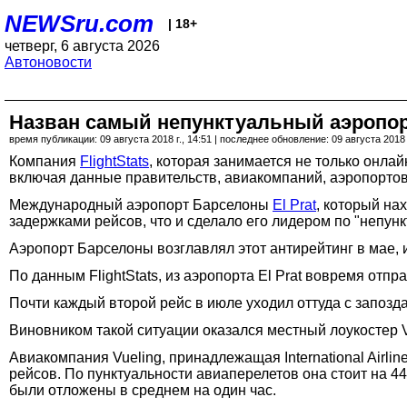
NEWSru.com
| 18+
четверг, 6 августа 2026
Автоновости
Назван самый непунктуальный аэропор
время публикации: 09 августа 2018 г., 14:51 | последнее обновление: 09 августа 2018 г
Компания
FlightStats
, которая занимается не только онла
включая данные правительств, авиакомпаний, аэропортов
Международный аэропорт Барселоны
El Prat
, который на
задержками рейсов, что и сделало его лидером по "непунк
Аэропорт Барселоны возглавлял этот антирейтинг в мае, 
По данным FlightStats, из аэропорта El Prat вовремя отп
Почти каждый второй рейс в июле уходил оттуда с запозд
Виновником такой ситуации оказался местный лоукостер 
Авиакомпания Vueling, принадлежащая International Airline
рейсов. По пунктуальности авиаперелетов она стоит на 4
были отложены в среднем на один час.