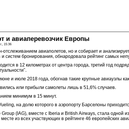
т и авиаперевозчик Европы
., 15:36
йн-отслеживанием авиаполетов, но и собирает и анализируе
 и систем бронирования, обнародовала рейтинг самых неп
ходится в 12 километрах от центра города, третий год подр
туальности".
июне и июле 2018 года, обогнав такие крупные авиаузлы к
равились или прибыли самолеты лишь в 51,6% случаев.
анием минимум в 15 минут.
Vueling, на долю которого в аэропорту Барселоны приходи
 Group (IAG), вместе с Iberia и British Airways, стала одно
4 месте из всех участвующих в рейтинге 46 европейских ави