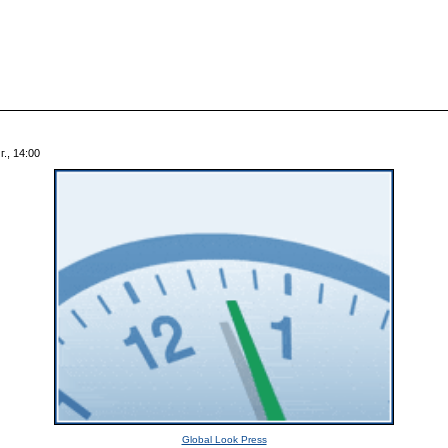
., 14:00
Global Look Press