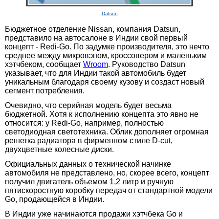
Datsun
Бюджетное отделение Nissan, компания Datsun,
представило на автосалоне в Индии свой первый
концепт - Redi-Go. По задумке производителя, это нечто
среднее между микровэном, кроссовером и маленьким
хэтчбеком, сообщает
Wroom
. Руководство Datsun
указывает, что для Индии такой автомобиль будет
уникальным благодаря своему кузову и создаст новый
сегмент потребления.
Очевидно, что серийная модель будет весьма
бюджетной. Хотя к исполнению концепта это явно не
относится: у Redi-Go, например, полностью
светодиодная светотехника. Облик дополняет огромная
решетка радиатора в фирменном стиле D-cut,
двухцветные колесные диски.
Официальных данных о технической начинке
автомобиля не представлено, но, скорее всего, концепт
получил двигатель объемом 1,2 литр и ручную
пятискоростную коробку передач от стандартной модели
Go, продающейся в Индии.
В Индии уже начинаются продажи хэтчбека Go и