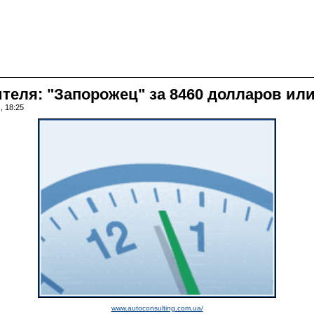
ля: "Запорожец" за 8460 долларов или L
, 18:25
www.autoconsulting.com.ua/