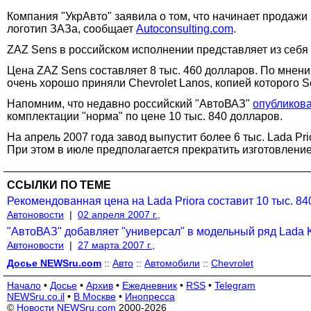
Компания "УкрАвто" заявила о том, что начинает продажи
логотип ЗАЗа, сообщает
Autoconsulting.com
.
ZAZ Sens в российском исполнении представляет из себя 
Цена ZAZ Sens составляет 8 тыс. 460 долларов. По мнени
очень хорошо приняли Chevrolet Lanos, копией которого S
Напомним, что недавно российский "АвтоВАЗ"
опубликов
комплектации "норма" по цене 10 тыс. 840 долларов.
На апрель 2007 года завод выпустит более 6 тыс. Lada Pri
При этом в июле предполагается прекратить изготовление 
ССЫЛКИ ПО ТЕМЕ
Рекомендованная цена на Lada Priora составит 10 тыс. 8
Автоновости
|
02 апреля 2007 г.,
"АвтоВАЗ" добавляет "универсал" в модельный ряд Lada K
Автоновости
|
27 марта 2007 г.,
Досье NEWSru.com
::
Авто
::
Автомобили
::
Chevrolet
Начало
•
Досье
•
Архив
•
Ежедневник
•
RSS
•
Telegram
NEWSru.co.il
•
В Москве
•
Инопресса
©
Новости NEWSru.com
2000-2026