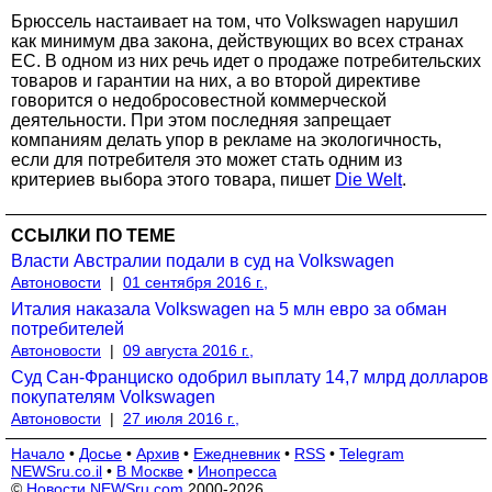
Брюссель настаивает на том, что Volkswagen нарушил
как минимум два закона, действующих во всех странах
ЕС. В одном из них речь идет о продаже потребительских
товаров и гарантии на них, а во второй директиве
говорится о недобросовестной коммерческой
деятельности. При этом последняя запрещает
компаниям делать упор в рекламе на экологичность,
если для потребителя это может стать одним из
критериев выбора этого товара, пишет
Die Welt
.
ССЫЛКИ ПО ТЕМЕ
Власти Австралии подали в суд на Volkswagen
Автоновости
|
01 сентября 2016 г.,
Италия наказала Volkswagen на 5 млн евро за обман
потребителей
Автоновости
|
09 августа 2016 г.,
Суд Сан-Франциско одобрил выплату 14,7 млрд долларов
покупателям Volkswagen
Автоновости
|
27 июля 2016 г.,
Начало
•
Досье
•
Архив
•
Ежедневник
•
RSS
•
Telegram
NEWSru.co.il
•
В Москве
•
Инопресса
©
Новости NEWSru.com
2000-2026