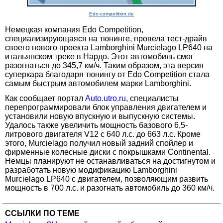
Edo-competition.de
Немецкая компания Edo Competition,
специализирующаяся на тюнинге, провела тест-драйв
своего нового проекта Lamborghini Murcielago LP640 на
итальянском треке в Нардо. Этот автомобиль смог
разогнаться до 345,7 км/ч. Таким образом, эта версия
суперкара благодаря тюнингу от Edo Competition стала
самым быстрым автомобилем марки Lamborghini.
Как сообщает портал
Auto.utro.ru
, специалисты
перепрограммировали блок управления двигателем и
установили новую впускную и выпускную системы.
Удалось также увеличить мощность базового 6,5-
литрового двигателя V12 с 640 л.с. до 663 л.с. Кроме
этого, Murcielago получил новый задний спойлер и
фирменные колесные диски с покрышками Continental.
Немцы планируют не останавливаться на достигнутом и
разработать новую модификацию Lamborghini
Murcielago LP640 с двигателем, позволяющим развить
мощность в 700 л.с. и разогнать автомобиль до 360 км/ч.
ССЫЛКИ ПО ТЕМЕ