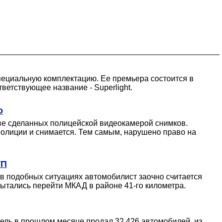
пециальную комплектацию. Ее премьера состоится в
ветствующее название - Superlight.
о
ве сделанных полицейской видеокамерой снимков.
полиции и снимается. Тем самым, нарушено право на
ТП
в подобных ситуациях автомобилист заочно считается
ытались перейти МКАД в районе 41-го километра.
ель в прошлом месяце продал 32 426 автомобилей, из