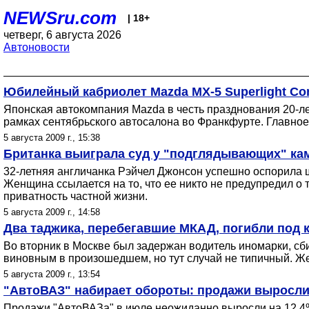
NEWSru.com
| 18+
четверг, 6 августа 2026
Автоновости
Юбилейный кабриолет Mazda MX-5 Superlight Co
Японская автокомпания Mazda в честь празднования 20-л
рамках сентябрьского автосалона во Франкфурте. Главное 
5 августа 2009 г., 15:38
Британка выиграла суд у "подглядывающих" кам
32-летняя англичанка Рэйчел Джонсон успешно оспорила 
Женщина ссылается на то, что ее никто не предупредил о
приватность частной жизни.
5 августа 2009 г., 14:58
Два таджика, перебегавшие МКАД, погибли под 
Во вторник в Москве был задержан водитель иномарки, с
виновным в произошедшем, но тут случай не типичный. Же
5 августа 2009 г., 13:54
"АвтоВАЗ" набирает обороты: продажи выросли
Продажи "АвтоВАЗа" в июле неожиданно выросли на 12,4%