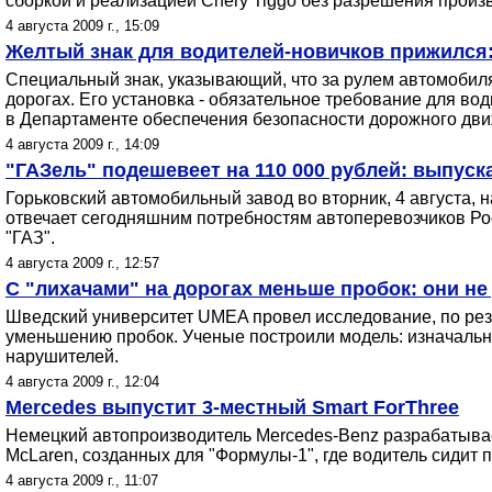
сборкой и реализацией Chery Tiggo без разрешения произ
4 августа 2009 г., 15:09
Желтый знак для водителей-новичков прижился:
Специальный знак, указывающий, что за рулем автомобил
дорогах. Его установка - обязательное требование для вод
в Департаменте обеспечения безопасности дорожного дви
4 августа 2009 г., 14:09
"ГАЗель" подешевеет на 110 000 рублей: выпус
Горьковский автомобильный завод во вторник, 4 августа,
отвечает сегодняшним потребностям автоперевозчиков Ро
"ГАЗ".
4 августа 2009 г., 12:57
С "лихачами" на дорогах меньше пробок: они н
Шведский университет UMEA провел исследование, по рез
уменьшению пробок. Ученые построили модель: изначально
нарушителей.
4 августа 2009 г., 12:04
Mercedes выпустит 3-местный Smart ForThree
Немецкий автопроизводитель Mercedes-Benz разрабатывает
McLaren, созданных для "Формулы-1", где водитель сидит по
4 августа 2009 г., 11:07