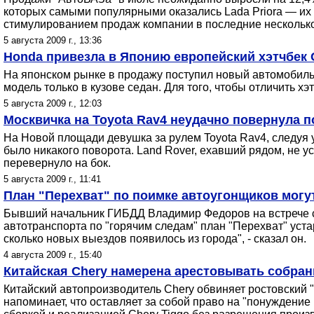
которых самыми популярными оказались Lada Priora — их 
стимулированием продаж компании в последние нескольк
5 августа 2009 г., 13:36
Honda привезла в Японию европейский хэтчбек C
На японском рынке в продажу поступил новый автомобиль о
модель только в кузове седан. Для того, чтобы отличить 
5 августа 2009 г., 12:03
Москвичка на Toyota Rav4 неудачно повернула п
На Новой площади девушка за рулем Toyota Rav4, следуя 
было никакого поворота. Land Rover, ехавший рядом, не у
перевернуло на бок.
5 августа 2009 г., 11:41
План "Перехват" по поимке автоугонщиков могут
Бывший начальник ГИБДД Владимир Федоров на встрече с 
автотранспорта по "горячим следам" план "Перехват" уст
сколько новых выездов появилось из города", - сказал он.
4 августа 2009 г., 15:40
Китайская Chery намерена арестовывать собран
Китайский автопроизводитель Chery обвиняет ростовский 
напоминает, что оставляет за собой право на "понуждение