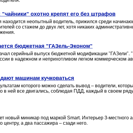
водителя.
 "чайники" охотно крепят его без штрафов
я находится неопытный водитель, прижился среди начинаю
ителей со стажем до двух лет, хотя никаких административн
жения.
кается бюджетная "ГАЗель-Эконом"
 начал серийный выпуск бюджетной модификации "ГАЗели". 
ссии в надежном и неприхотливом легком коммерческом авт
е дают машинам кучковаться
ультатам которого можно сделать вывод – водители, котор
 в ней все двигались, соблюдая ПДД, каждый в своем ряду
 новый миникар под маркой Smart. Интерьер 3-местного а
 центру, а два пассажира – сзади него.