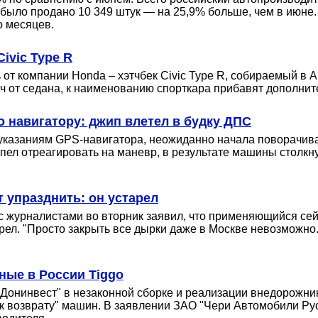
было продано 10 349 штук — на 25,9% больше, чем в июне
о месяцев.
ivic Type R
т компании Honda – хэтчбек Civic Type R, собираемый в Ан
хэтч от седана, к наименованию спорткара прибавят дополни
о навигатору: джип влетел в будку ДПС
указаниям GPS-навигатора, неожиданно начала поворачивать
спел отреагировать на маневр, в результате машины столкн
 упразднить: он устарел
журналистами во вторник заявил, что применяющийся сей
арел. "Просто закрыть все дырки даже в Москве невозможно
ные в России Tiggo
"Донинвест" в незаконной сборке и реализации внедорожник
 к возврату" машин. В заявлении ЗАО "Чери Автомобили Ру