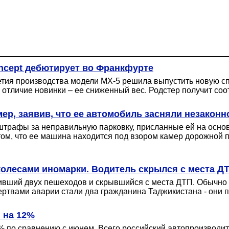
ncept дебютирует во Франкфурте
етия производства модели MX-5 решила выпустить новую с
отличие новинки – ее сниженный вес. Родстер получит соот
ер, заявив, что ее автомобиль засняли незаконн
штрафы за неправильную парковку, присланные ей на осно
 том, что ее машина находится под взором камер дорожной 
колесами иномарки. Водитель скрылся с места Д
бивший двух пешеходов и скрывшийся с места ДТП. Обычно 
ртвами аварии стали два гражданина Таджикистана - они п
 на 12%
 по сравнению с июнем. Всего российский автопроизводит