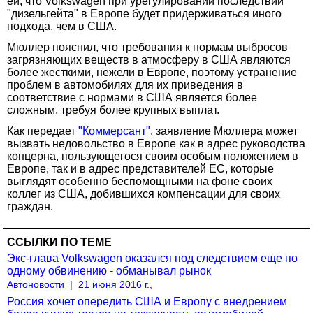
ей, что Volkswagen при урегулировании последствий
"дизельгейта" в Европе будет придерживаться иного
подхода, чем в США.
Мюллер пояснил, что требования к нормам выбросов
загрязняющих веществ в атмосферу в США являются
более жесткими, нежели в Европе, поэтому устранение
проблем в автомобилях для их приведения в
соответствие с нормами в США является более
сложным, требуя более крупных выплат.
Как передает
"Коммерсант"
, заявление Мюллера может
вызвать недовольство в Европе как в адрес руководства
концерна, пользующегося своим особым положением в
Европе, так и в адрес представителей ЕС, которые
выглядят особенно беспомощными на фоне своих
коллег из США, добившихся компенсации для своих
граждан.
ССЫЛКИ ПО ТЕМЕ
Экс-глава Volkswagen оказался под следствием еще по
одному обвинению - обманывал рынок
Автоновости
|
21 июня 2016 г.,
Россия хочет опередить США и Европу с внедрением