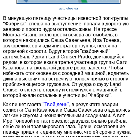
auto.oboz.ua
В минувшую пятницу участницы известной поп-группы
"Фабрика", спеша на выступление, попали в дорожную
аварию и просто чудом остались живы. На трассе
Москва-Рязань около шести вечера автомобиль, в
котором находились Саша Савельева, Ира Тонева,
звукорежиссер и администратор группы, несся на
огромной скорости. Вдруг второй "фабричный"
автомобиль ? джип Land Cruiser Prado, двигающийся
рядом, в котором ехала третья участница группы Сати
Казанова, на скользкой дороге резко занесло. Чтобы
избежать столкновения с соседней машиной, водитель
джипа выскочил на встречную полосу прямо в сторону
приближающегося грузовика. От удара о фуру Land
Cruiser отлетел в сторону и столкнулся с машиной, в
которой ехали остальные участницы "Фабрики".
Как пишет газета
"Твой день"
, в результате аварии
солистки Сати Казанова и Саша Савельева отделались
легким испугом и незначительными ссадинами. А вот
Ире Тоневой не так повезло: девушка сильно разбила
себе лицо и травмировала глаз. Врачи, осмотревшие
певицу пришли к единому мнению, что ей срочно нужна