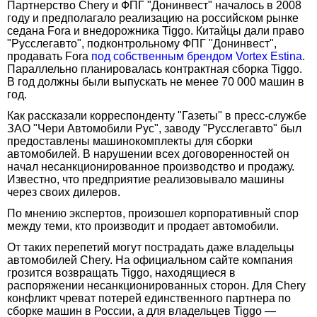
Партнерство Chery и ФПГ "Донинвест" началось в 2008
году и предполагало реализацию на российском рынке
седана Fora и внедорожника Tiggo. Китайцы дали право
"Русслегавто", подконтрольному ФПГ "Донинвест",
продавать Fora
под собственным брендом Vortex Estina
.
Параллельно планировалась контрактная сборка Tiggo.
В год должны были выпускать не менее 70 000 машин в
год.
Как рассказали корреспонденту "Газеты" в пресс-службе
ЗАО "Чери Автомобили Рус", заводу "Русслегавто" был
предоставлены машинокомплекты для сборки
автомобилей. В нарушении всех договоренностей он
начал несанкционированное производство и продажу.
Известно, что предприятие реализовывало машины
через своих дилеров.
По мнению экспертов, произошел корпоративный спор
между теми, кто производит и продает автомобили.
От таких перепетий могут пострадать даже владельцы
автомобилей Chery. На официальном сайте компания
грозится возвращать Tiggo, находящиеся в
распоряжении несанкционированных сторон. Для Chery
конфликт чреват потерей единственного партнера по
сборке машин в России, а для владельцев Tiggo —