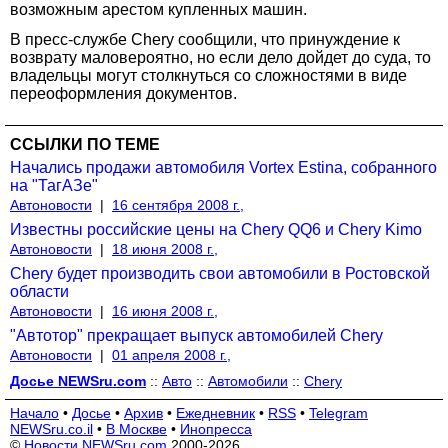
возможным арестом купленных машин.
В пресс-службе Chery сообщили, что принуждение к
возврату маловероятно, но если дело дойдет до суда, то
владельцы могут столкнуться со сложностями в виде
переоформления документов.
ССЫЛКИ ПО ТЕМЕ
Начались продажи автомобиля Vortex Estina, собранного
на "ТагАЗе"
Автоновости
|
16 сентября 2008 г.,
Известны российские цены на Chery QQ6 и Chery Kimo
Автоновости
|
18 июня 2008 г.,
Chery будет производить свои автомобили в Ростовской
области
Автоновости
|
16 июня 2008 г.,
"Автотор" прекращает выпуск автомобилей Chery
Автоновости
|
01 апреля 2008 г.,
Досье NEWSru.com
::
Авто
::
Автомобили
::
Chery
Начало
•
Досье
•
Архив
•
Ежедневник
•
RSS
•
Telegram
NEWSru.co.il
•
В Москве
•
Инопресса
©
Новости NEWSru.com
2000-2026